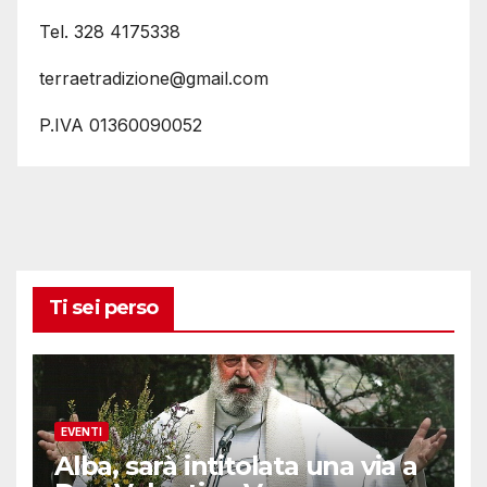
Tel. 328 4175338
terraetradizione@gmail.com
P.IVA 01360090052
Ti sei perso
EVENTI
Alba, sarà intitolata una via a