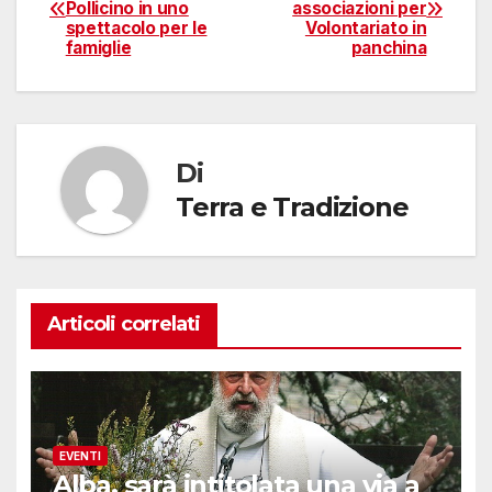
Pollicino in uno
associazioni per
articoli
spettacolo per le
Volontariato in
famiglie
panchina
Di
Terra e Tradizione
Articoli correlati
EVENTI
Alba, sarà intitolata una via a