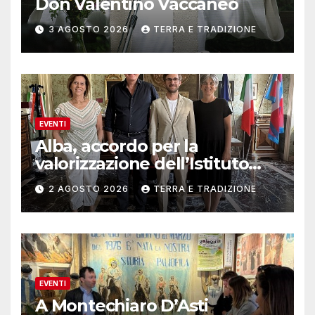
Don Valentino Vaccaneo
3 AGOSTO 2026
TERRA E TRADIZIONE
EVENTI
Alba, accordo per la
valorizzazione dell’Istituto
musicale Rocca
2 AGOSTO 2026
TERRA E TRADIZIONE
EVENTI
A Montechiaro D’Asti