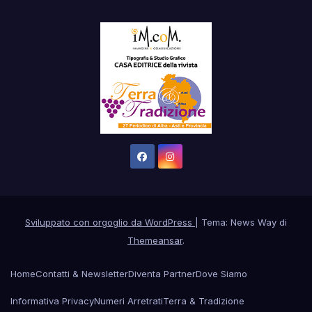
Sviluppato con orgoglio da WordPress
|
Tema: News Way di
Themeansar
.
Home
Contatti & Newsletter
Diventa Partner
Dove Siamo
Informativa Privacy
Numeri Arretrati
Terra & Tradizione