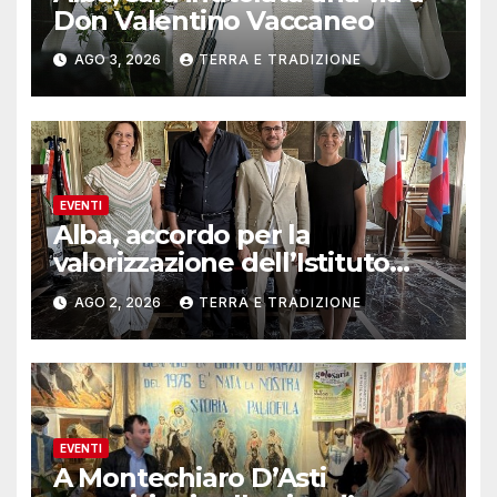
Don Valentino Vaccaneo
AGO 3, 2026
TERRA E TRADIZIONE
EVENTI
Alba, accordo per la
valorizzazione dell’Istituto
musicale Rocca
AGO 2, 2026
TERRA E TRADIZIONE
EVENTI
A Montechiaro D’Asti