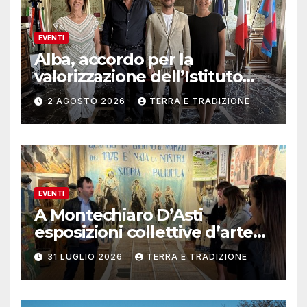
EVENTI
Alba, accordo per la
valorizzazione dell’Istituto
musicale Rocca
2 AGOSTO 2026
TERRA E TRADIZIONE
EVENTI
A Montechiaro D’Asti
esposizioni collettive d’arte
contemporanea
31 LUGLIO 2026
TERRA E TRADIZIONE