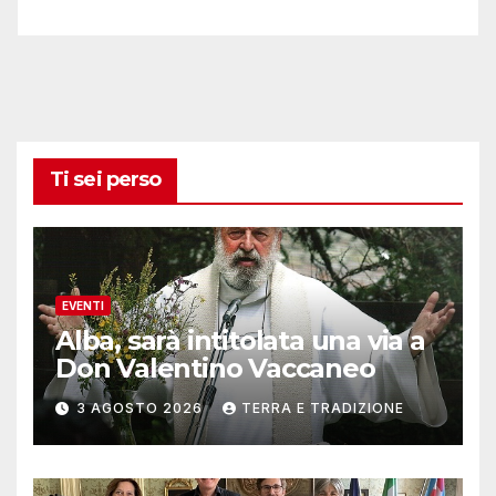
Ti sei perso
EVENTI
Alba, sarà intitolata una via a
Don Valentino Vaccaneo
3 AGOSTO 2026
TERRA E TRADIZIONE