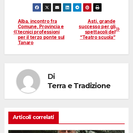
Alba, incontro fra
Asti, grande
Navigazione
Comune, Provincia e
successo per gli
tecnici professioni
spettacoli del
articoli
per il terzo ponte sul
“Teatro scuola”
Tanaro
Di
Terra e Tradizione
Articoli correlati