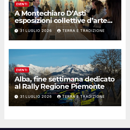
EVENTI
A Montechiaro D’Asti
esposizioni collettive d’arte
contemporanea
31 LUGLIO 2026
TERRA E TRADIZIONE
EVENTI
Alba, fine settimana dedicato
al Rally Regione Piemonte
31 LUGLIO 2026
TERRA E TRADIZIONE