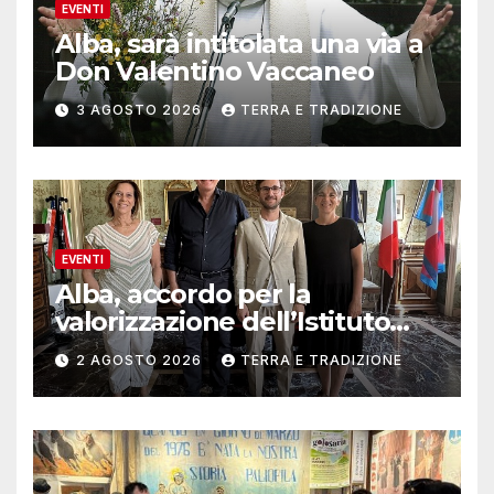
EVENTI
Alba, sarà intitolata una via a
Don Valentino Vaccaneo
3 AGOSTO 2026
TERRA E TRADIZIONE
EVENTI
Alba, accordo per la
valorizzazione dell’Istituto
musicale Rocca
2 AGOSTO 2026
TERRA E TRADIZIONE