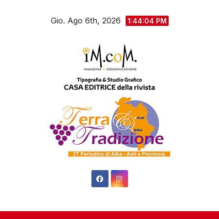
Salta
Gio. Ago 6th, 2026
al
1:44:05 PM
contenuto