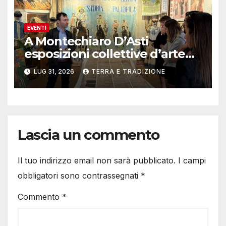
EVENTI
A Montechiaro D’Asti
esposizioni collettive d’arte
contemporanea
LUG 31, 2026
TERRA E TRADIZIONE
Lascia un commento
Il tuo indirizzo email non sarà pubblicato.
I campi
obbligatori sono contrassegnati
*
Commento
*