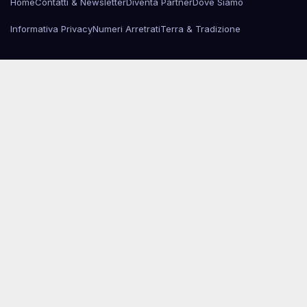
Home
Contatti & Newsletter
Diventa Partner
Dove Siamo
Informativa Privacy
Numeri Arretrati
Terra & Tradizione