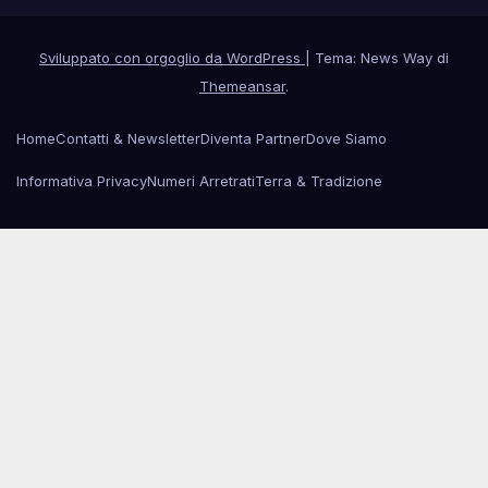
Sviluppato con orgoglio da WordPress
|
Tema: News Way di
Themeansar
.
Home
Contatti & Newsletter
Diventa Partner
Dove Siamo
Informativa Privacy
Numeri Arretrati
Terra & Tradizione