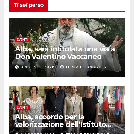
Ti sei perso
EVENTI
Alba, sarà intitolata una via a
Don Valentino Vaccaneo
3 AGOSTO 2026
TERRA E TRADIZIONE
EVENTI
Alba, accordo per la
valorizzazione dell’Istituto
musicale Rocca