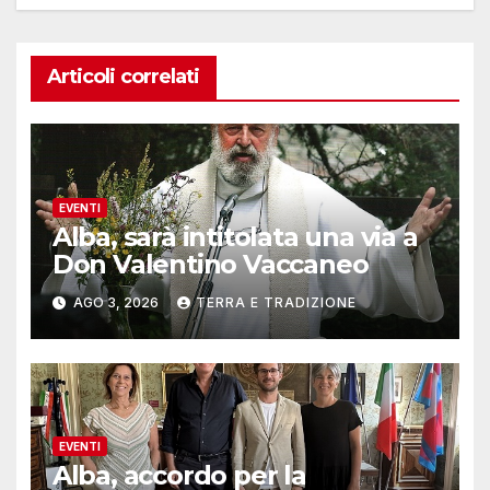
Articoli correlati
EVENTI
Alba, sarà intitolata una via a
Don Valentino Vaccaneo
AGO 3, 2026
TERRA E TRADIZIONE
EVENTI
Alba, accordo per la