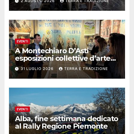
2 AGOSTO 2026
TERRA E TRADIZIONE
EVENTI
A Montechiaro D’Asti
esposizioni collettive d’arte
contemporanea
31 LUGLIO 2026
TERRA E TRADIZIONE
EVENTI
Alba, fine settimana dedicato
al Rally Regione Piemonte