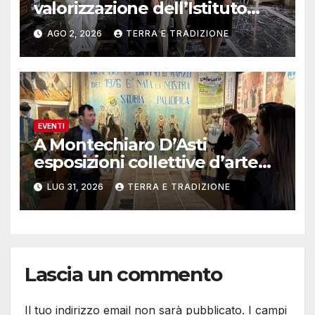
valorizzazione dell’Istituto
musicale Rocca
AGO 2, 2026
TERRA E TRADIZIONE
EVENTI
A Montechiaro D’Asti
esposizioni collettive d’arte
contemporanea
LUG 31, 2026
TERRA E TRADIZIONE
Lascia un commento
Il tuo indirizzo email non sarà pubblicato.
I campi