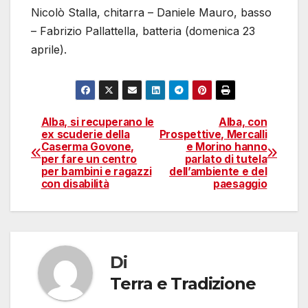
Nicolò Stalla, chitarra – Daniele Mauro, basso
– Fabrizio Pallattella, batteria (domenica 23
aprile).
Alba, si recuperano le
Alba, con
Navigazione
ex scuderie della
Prospettive, Mercalli
Caserma Govone,
e Morino hanno
articoli
per fare un centro
parlato di tutela
per bambini e ragazzi
dell’ambiente e del
con disabilità
paesaggio
Di
Terra e Tradizione