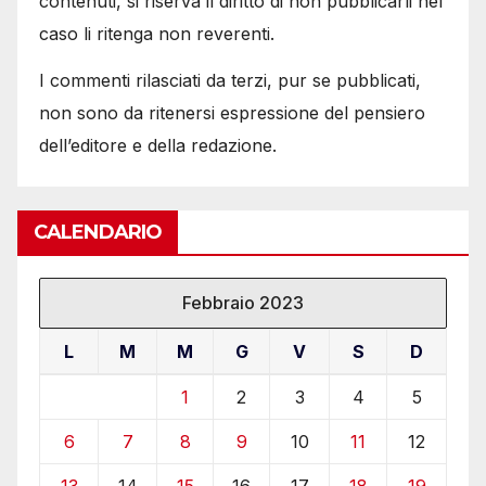
contenuti, si riserva il diritto di non pubblicarli nel
caso li ritenga non reverenti.
I commenti rilasciati da terzi, pur se pubblicati,
non sono da ritenersi espressione del pensiero
dell’editore e della redazione.
CALENDARIO
Febbraio 2023
L
M
M
G
V
S
D
1
2
3
4
5
6
7
8
9
10
11
12
13
14
15
16
17
18
19