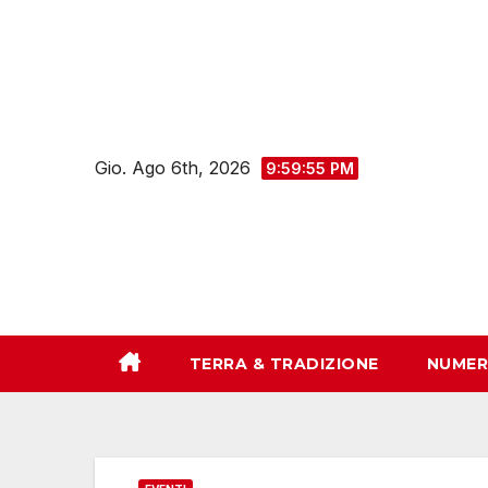
Salta
al
contenuto
Gio. Ago 6th, 2026
9:59:56 PM
TERRA & TRADIZIONE
NUMER