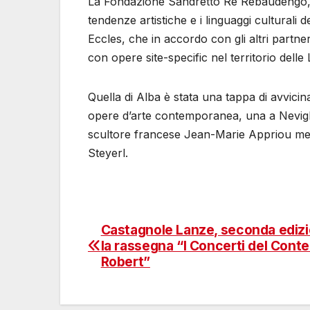
La Fondazione Sandretto Re Rebaudengo, po
tendenze artistiche e i linguaggi culturali
Eccles, che in accordo con gli altri partne
con opere site-specific nel territorio dell
Quella di Alba è stata una tappa di avvici
opere d’arte contemporanea, una a Nevigli
scultore francese Jean-Marie Appriou mentr
Steyerl.
Castagnole Lanze, seconda edizi
Navigazione
la rassegna “I Concerti del Conte
articoli
Robert”