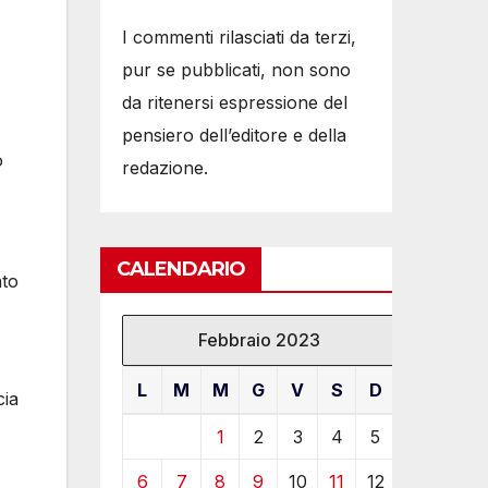
I commenti rilasciati da terzi,
pur se pubblicati, non sono
da ritenersi espressione del
pensiero dell’editore e della
o
redazione.
CALENDARIO
ato
Febbraio 2023
L
M
M
G
V
S
D
cia
1
2
3
4
5
6
7
8
9
10
11
12