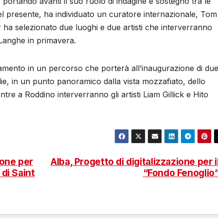
rtando avanti il suo ruolo di indagine e sostegno tra le
 del presente, ha individuato un curatore internazionale, Tom
r ha selezionato due luoghi e due artisti che interverranno
e Langhe in primavera.
namento in un percorso che porterà all’inaugurazione di du
e, in un punto panoramico dalla vista mozzafiato, dello
e a Roddino interverranno gli artisti Liam Gillick e Hito
one per
Alba, Progetto di digitalizzazione per i
 di Saint
“Fondo Fenoglio