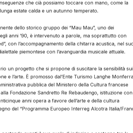
onseguenze che cià possiamo toccare con mano, come la
 lunga estate calda e un autunno temperato.
onente dello storico gruppo dei “Mau Mau”, uno dei
degli anni ’90, è intervenuto a parole, ma soprattutto con
ed”, con l’accompagnamento della chitarra acustica, nel su
 dialettale piemontese con l’avanguardia musicale attuale.
io un progetto che si propone di suscitare la sensibilità sui
ione e l’arte. È promosso dal’Ente Turismo Langhe Monferr
ministrativa pubblica del Ministero della Cultura francese
 alla Fondazione Sandretto Re Rebaudengo, istituzione con
ticinque anni opera a favore dell’arte e della cultura
tegno del “Programma Europeo Interreg Alcotra Italia/Fran