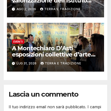
valorizzazione dell’Istituto
musicale Rocca
AGO 2, 2026
TERRA E TRADIZIONE
EVENTI
A Montechiaro D’Asti
esposizioni collettive d’arte
contemporanea
LUG 31, 2026
TERRA E TRADIZIONE
Lascia un commento
Il tuo indirizzo email non sarà pubblicato.
I campi