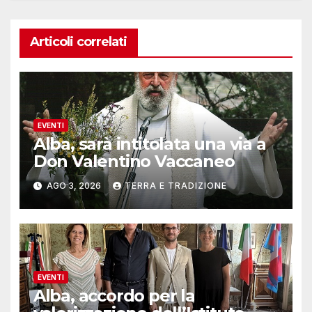
Articoli correlati
EVENTI
Alba, sarà intitolata una via a
Don Valentino Vaccaneo
AGO 3, 2026
TERRA E TRADIZIONE
EVENTI
Alba, accordo per la