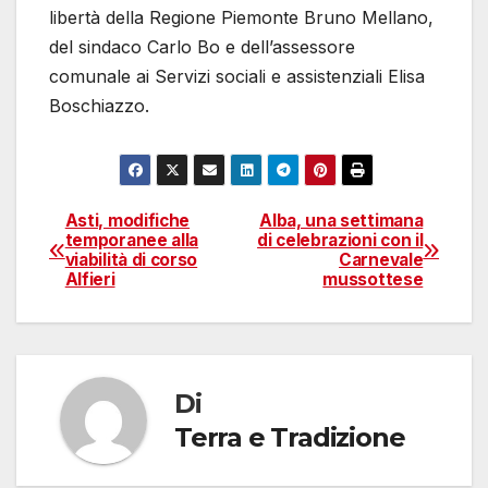
libertà della Regione Piemonte Bruno Mellano,
del sindaco Carlo Bo e dell’assessore
comunale ai Servizi sociali e assistenziali Elisa
Boschiazzo.
Asti, modifiche
Alba, una settimana
Navigazione
temporanee alla
di celebrazioni con il
viabilità di corso
Carnevale
articoli
Alfieri
mussottese
Di
Terra e Tradizione