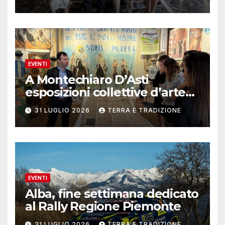
EVENTI
A Montechiaro D’Asti
esposizioni collettive d’arte
contemporanea
31 LUGLIO 2026
TERRA E TRADIZIONE
EVENTI
Alba, fine settimana dedicato
al Rally Regione Piemonte
31 LUGLIO 2026
TERRA E TRADIZIONE