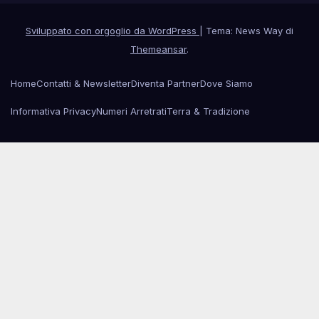
Sviluppato con orgoglio da WordPress
|
Tema: News Way di
Themeansar
.
Home
Contatti & Newsletter
Diventa Partner
Dove Siamo
Informativa Privacy
Numeri Arretrati
Terra & Tradizione