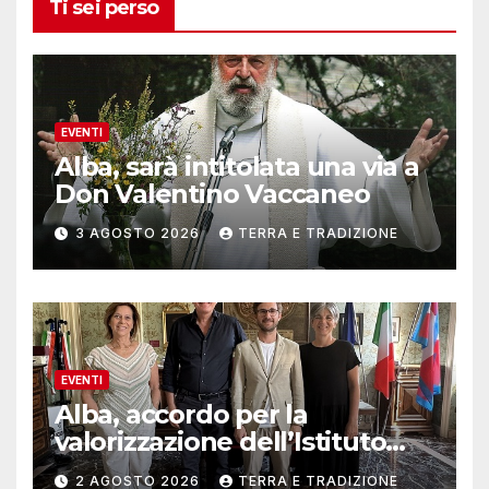
Ti sei perso
EVENTI
Alba, sarà intitolata una via a
Don Valentino Vaccaneo
3 AGOSTO 2026
TERRA E TRADIZIONE
EVENTI
Alba, accordo per la
valorizzazione dell’Istituto
musicale Rocca
2 AGOSTO 2026
TERRA E TRADIZIONE