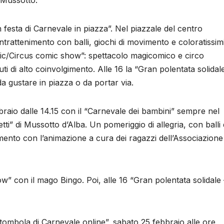
 Mussotto.
 festa di Carnevale in piazza”. Nel piazzale del centro
ntrattenimento con balli, giochi di movimento e coloratissim
Magic/Circus comic show”: spettacolo magicomico e circo
i di alto coinvolgimento. Alle 16 la “Gran polentata solidal
a gustare in piazza o da portar via.
raio dalle 14.15 con il “Carnevale dei bambini” sempre nel
ti” di Mussotto d’Alba. Un pomeriggio di allegria, con balli 
mento con l’animazione a cura dei ragazzi dell’Associazione
ow” con il mago Bingo. Poi, alle 16 “Gran polentata solidale 
tombola di Carnevale online”, sabato 25 febbraio alle ore