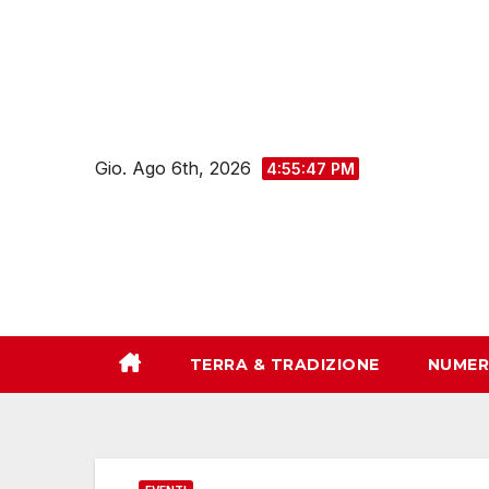
Salta
al
contenuto
Gio. Ago 6th, 2026
4:55:48 PM
TERRA & TRADIZIONE
NUMER