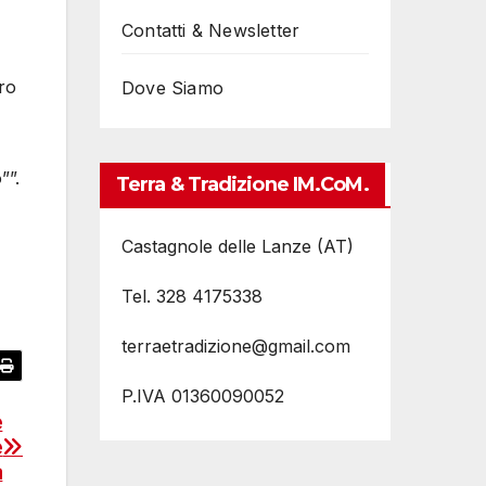
Contatti & Newsletter
ero
Dove Siamo
””.
Terra & Tradizione IM.coM.
Castagnole delle Lanze (AT)
Tel. 328 4175338
terraetradizione@gmail.com
P.IVA 01360090052
e
e
a