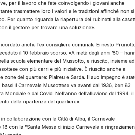
ative, per il lavoro che fate coinvolgendo i giovani anche
nte trasmettere loro i valori e le tradizioni affinché non si
 Per quanto riguarda la riapertura dei rubinetti alla caset
con il gestore per trovare una soluzione».
ricordato anche l’ex consigliere comunale Ernesto Prunott
deceduto il 10 febbraio scorso. «A metà degli anni ’80 – han
ella scuola elementare del Mussotto, è riuscito, insieme ad
ssottese con più carri e più iniziative. È riuscito anche a
 due zone del quartiere: Plaireu e Sarda. Il suo impegno è sta
e bassi il Carnevale Mussottese va avanti dal 1936, ben 83
 Mondiale e dal Covid. Nell’anno dell’alluvione del 1994, il
nto della ripartenza del quartiere».
 in collaborazione con la Città di Alba, il Carnevale
e 18 con la “Santa Messa di inizio Carnevale e ringraziamen