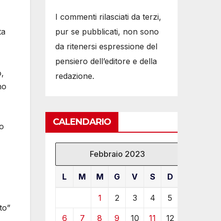
I commenti rilasciati da terzi,
pur se pubblicati, non sono
ta
da ritenersi espressione del
pensiero dell’editore e della
o,
redazione.
no
CALENDARIO
to
Febbraio 2023
L
M
M
G
V
S
D
1
2
3
4
5
to”
6
7
8
9
10
11
12