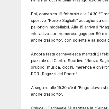
nella Parrocchia della Trasfigurazione del
Poi, domenica 19 febbraio alle 14.30 “Gran
sportivo “Renzo Saglietti” accoglienza ed i
palloncini modellabili. Alle 15 arriva il “
interattivo con numerose gags per 60 minut
anche d’asporto”, con polenta e salsiccia d
Ancora festa carnevalesca martedì 21 febb
piazzale del Centro Sportivo “Renzo Sagliet
gruppo, musica, giochi, merenda e diverti
RDR (Ragazzi del Roero”.
A seguire alle 15.30 c’è il “Bingo clown sh
anche d’asporto”.
Chiude il Carnevale Mussottese la “Super 