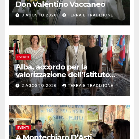
Don Valentino Vaccaneo
3 AGOSTO 2026
TERRA E TRADIZIONE
EVENTI
Alba, accordo per la
valorizzazione dell’Istituto
musicale Rocca
2 AGOSTO 2026
TERRA E TRADIZIONE
EVENTI
A Montechiaro D’Asti