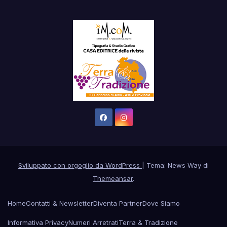
Sviluppato con orgoglio da WordPress
|
Tema: News Way di
Themeansar
.
Home
Contatti & Newsletter
Diventa Partner
Dove Siamo
Informativa Privacy
Numeri Arretrati
Terra & Tradizione