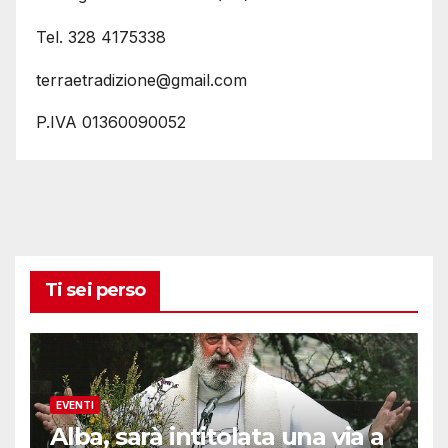
Tel. 328 4175338
terraetradizione@gmail.com
P.IVA 01360090052
Ti sei perso
EVENTI
Alba, sarà intitolata una via a