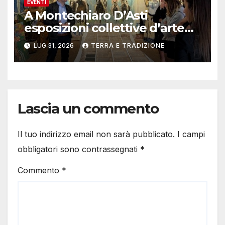
EVENTI
A Montechiaro D’Asti
esposizioni collettive d’arte
contemporanea
LUG 31, 2026
TERRA E TRADIZIONE
Lascia un commento
Il tuo indirizzo email non sarà pubblicato.
I campi
obbligatori sono contrassegnati
*
Commento
*