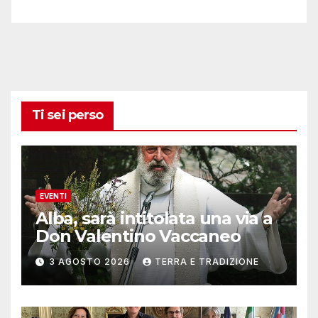
Ti sei perso
EVENTI
Alba, sarà intitolata una via a
Don Valentino Vaccaneo
3 AGOSTO 2026
TERRA E TRADIZIONE