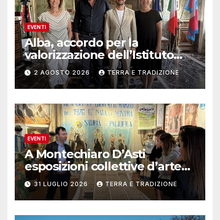
EVENTI
Alba, accordo per la
valorizzazione dell’Istituto
musicale Rocca
2 AGOSTO 2026
TERRA E TRADIZIONE
EVENTI
A Montechiaro D’Asti
esposizioni collettive d’arte
contemporanea
31 LUGLIO 2026
TERRA E TRADIZIONE