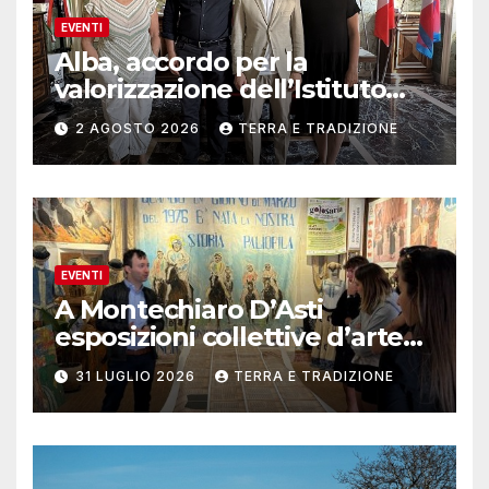
EVENTI
Alba, accordo per la
valorizzazione dell’Istituto
musicale Rocca
2 AGOSTO 2026
TERRA E TRADIZIONE
EVENTI
A Montechiaro D’Asti
esposizioni collettive d’arte
contemporanea
31 LUGLIO 2026
TERRA E TRADIZIONE