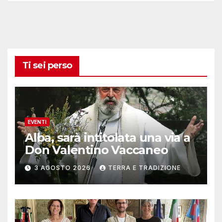
Ti sei perso
EVENTI
Alba, sarà intitolata una via a
Don Valentino Vaccaneo
3 AGOSTO 2026
TERRA E TRADIZIONE