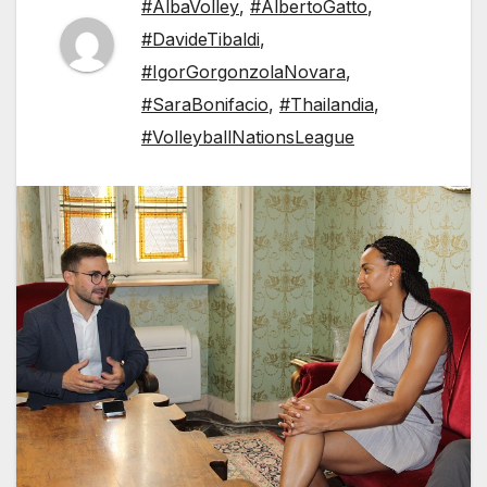
#AlbaVolley
,
#AlbertoGatto
,
#DavideTibaldi
,
#IgorGorgonzolaNovara
,
#SaraBonifacio
,
#Thailandia
,
#VolleyballNationsLeague