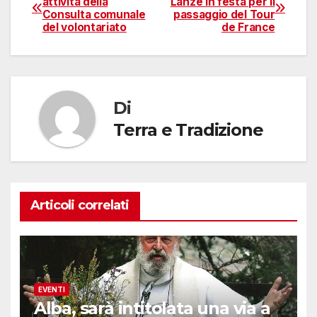
attività della
Lanze in festa per il
Consulta comunale
passaggio del Tour
articoli
del volontariato
de France
Di
Terra e Tradizione
Articoli correlati
EVENTI
Alba, sarà intitolata una via a