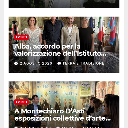
EVENTI
Alba, accordo per la
valorizzazione dell’Istituto
musicale Rocca
2 AGOSTO 2026
TERRA E TRADIZIONE
EVENTI
A Montechiaro D’Asti
esposizioni collettive d’arte
contemporanea