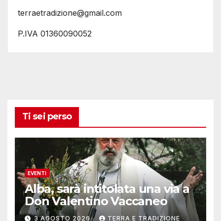
terraetradizione@gmail.com
P.IVA 01360090052
Ti sei perso
EVENTI
Alba, sarà intitolata una via a
Don Valentino Vaccaneo
3 AGOSTO 2026
TERRA E TRADIZIONE