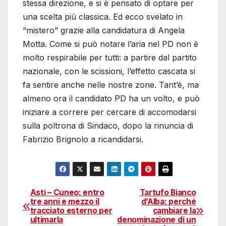
stessa direzione, e si è pensato di optare per
una scelta più classica. Ed ecco svelato in
“mistero” grazie alla candidatura di Angela
Motta. Come si può notare l’aria nel PD non è
molto respirabile per tutti: a partire dal partito
nazionale, con le scissioni, l’effetto cascata si
fa sentire anche nelle nostre zone. Tant’è, ma
almeno ora il candidato PD ha un volto, e può
iniziare a correre per cercare di accomodarsi
sulla poltrona di Sindaco, dopo la rinuncia di
Fabrizio Brignolo a ricandidarsi.
Asti – Cuneo: entro
Tartufo Bianco
Navigazione
tre anni e mezzo il
d’Alba: perché
tracciato esterno per
cambiare la
articoli
ultimarla
denominazione di un