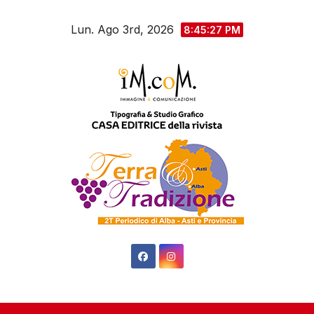
Salta
Lun. Ago 3rd, 2026
al
8:45:28 PM
contenuto