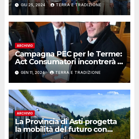
Gatto
GIU 25, 2024
TERRA E TRADIZIONE
ARCHIVIO
Campagna PEC per le Terme:
Act Consumatori incontrerà il
Governatore Alberto Cirio
GEN 11, 2024
TERRA E TRADIZIONE
ARCHIVIO
La Provincia di Asti progetta
la mobilità del futuro con
“Hydrogen Valley”: on line il