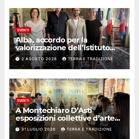
EVENTI
Alba, accordo per la
valorizzazione dell’Istituto
musicale Rocca
2 AGOSTO 2026
TERRA E TRADIZIONE
EVENTI
A Montechiaro D’Asti
esposizioni collettive d’arte
contemporanea
31 LUGLIO 2026
TERRA E TRADIZIONE