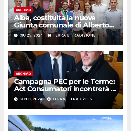
ARCHIVIO
Alba, costituita la nuova
Giunta comunale di Alberto
Gatto
GIU 25, 2024
TERRA E TRADIZIONE
ARCHIVIO
Campagna PEC per le Terme:
Act Consumatori incontrerà il
Governatore Alberto Cirio
GEN 11, 2024
TERRA E TRADIZIONE