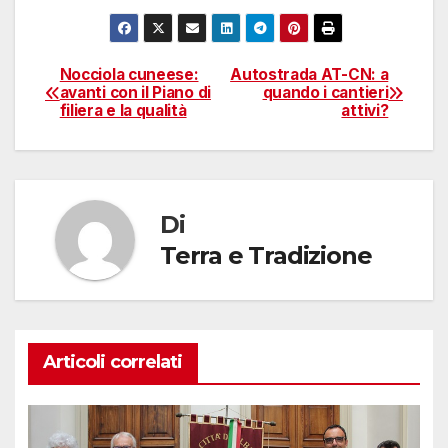
Nocciola cuneese:
Autostrada AT-CN: a
Navigazione
avanti con il Piano di
quando i cantieri
filiera e la qualità
attivi?
articoli
Di
Terra e Tradizione
Articoli correlati