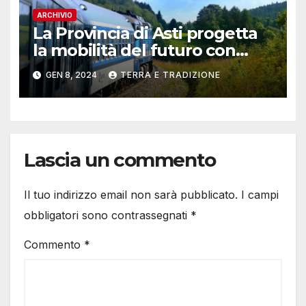
ARCHIVIO
La Provincia di Asti progetta
la mobilità del futuro con
“Hydrogen Valley”: on line il
GEN 8, 2024
TERRA E TRADIZIONE
questionario
Lascia un commento
Il tuo indirizzo email non sarà pubblicato.
I campi
obbligatori sono contrassegnati
*
Commento
*