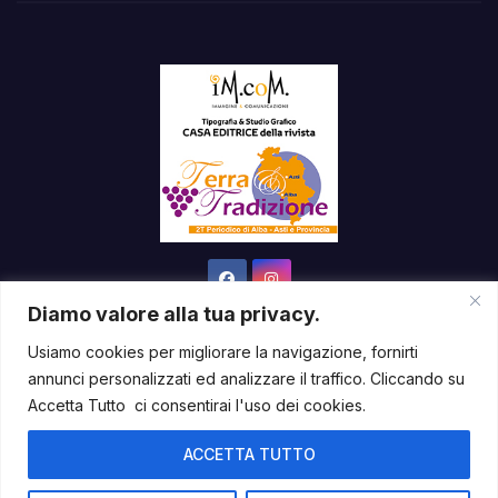
Diamo valore alla tua privacy.
Usiamo cookies per migliorare la navigazione, fornirti
annunci personalizzati ed analizzare il traffico. Cliccando su
Sviluppato con orgoglio da WordPress
|
Tema: News Way di
Accetta Tutto ci consentirai l'uso dei cookies.
Themeansar
.
ACCETTA TUTTO
Home
Contatti & Newsletter
Diventa Partner
Dove Siamo