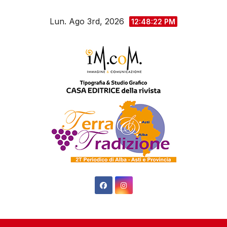
Salta
Lun. Ago 3rd, 2026
al
12:48:23 PM
contenuto