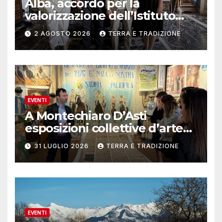
Alba, accordo per la
valorizzazione dell’Istituto
musicale Rocca
2 AGOSTO 2026
TERRA E TRADIZIONE
EVENTI
A Montechiaro D’Asti
esposizioni collettive d’arte
contemporanea
31 LUGLIO 2026
TERRA E TRADIZIONE
EVENTI