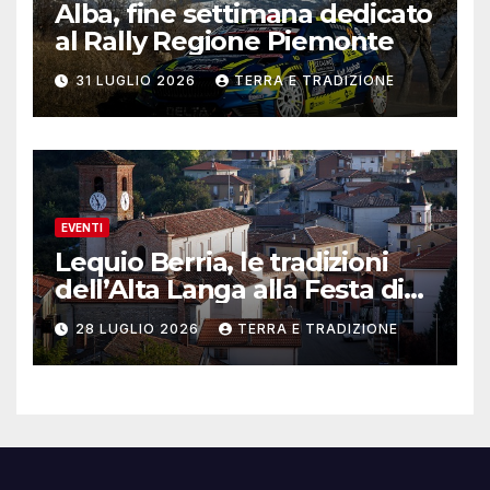
Alba, fine settimana dedicato
al Rally Regione Piemonte
31 LUGLIO 2026
TERRA E TRADIZIONE
EVENTI
Lequio Berria, le tradizioni
dell’Alta Langa alla Festa di
San lorenzo
28 LUGLIO 2026
TERRA E TRADIZIONE