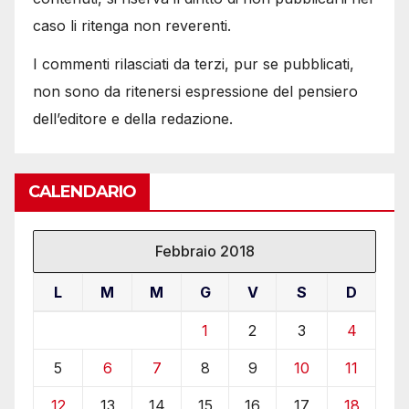
caso li ritenga non reverenti.
I commenti rilasciati da terzi, pur se pubblicati,
non sono da ritenersi espressione del pensiero
dell’editore e della redazione.
CALENDARIO
Febbraio 2018
L
M
M
G
V
S
D
1
2
3
4
5
6
7
8
9
10
11
12
13
14
15
16
17
18