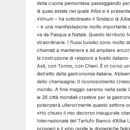
della cucina piemontese passeggiando per l
di quasi estate nel quale Alba si è presenta
«Vinum – ha sottolineato il Sindaco di Al
– è una manifestazione molto importante c
va da Pasqua a Natale. Questo territorio h
straordinarie. I flussi turistici sono molto 
chiamati a mantenere e ad ampliare ancora
la costruzione di relazioni a livello italia
Asti, con Torino, con Chieri. È in corso 
distretto della gastronomia italiana. Abbi
dello champagne. Il riconoscimento Unesc
mondo. A fine maggio saremo nella sede U
le 26 città mondiali creative per la gastr
potenzierà ulteriormente questo settore orm
«Ho chiuso il mio discorso inaugurale cita
Internazionale del Tartufo Bianco d’Alba Li
prosperi e il vino rende le domeniche felici