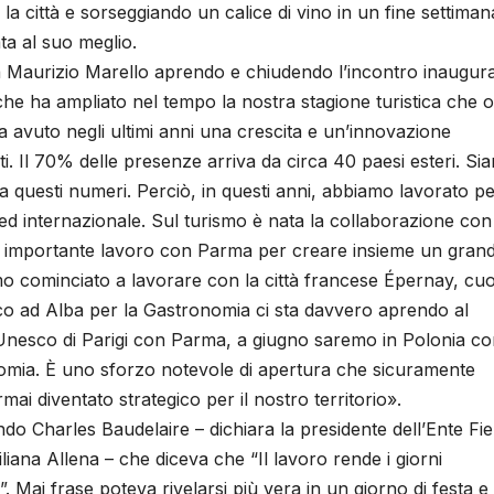
a città e sorseggiando un calice di vino in un fine settiman
ta al suo meglio.
ba Maurizio Marello aprendo e chiudendo l’incontro inaugur
he ha ampliato nel tempo la nostra stagione turistica che o
a avuto negli ultimi anni una crescita e un’innovazione
alti. Il 70% delle presenze arriva da circa 40 paesi esteri. Si
 questi numeri. Perciò, in questi anni, abbiamo lavorato p
no ed internazionale. Sul turismo è nata la collaborazione con
un importante lavoro con Parma per creare insieme un gran
amo cominciato a lavorare con la città francese Épernay, cu
o ad Alba per la Gastronomia ci sta davvero aprendo al
nesco di Parigi con Parma, a giugno saremo in Polonia co
onomia. È uno sforzo notevole di apertura che sicuramente
ai diventato strategico per il nostro territorio».
ndo Charles Baudelaire – dichiara la presidente dell’Ente Fi
liana Allena – che diceva che “Il lavoro rende i giorni
”. Mai frase poteva rivelarsi più vera in un giorno di festa e 