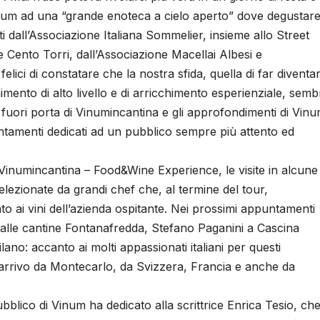
inum ad una “grande enoteca a cielo aperto” dove degustare
ati dall’Associazione Italiana Sommelier, insieme allo Street
 Cento Torri, dall’Associazione Macellai Albesi e
lici di constatare che la nostra sfida, quella di far diventa
imento di alto livello e di arricchimento esperienziale, semb
ioni fuori porta di Vinumincantina e gli approfondimenti di Vin
ntamenti dedicati ad un pubblico sempre più attento ed
 Vinumincantina – Food&Wine Experience, le visite in alcune
 selezionate da grandi chef che, al termine del tour,
 ai vini dell’azienda ospitante. Nei prossimi appuntamenti
 alle cantine Fontanafredda, Stefano Paganini a Cascina
no: accanto ai molti appassionati italiani per questi
rrivo da Montecarlo, da Svizzera, Francia e anche da
ubblico di Vinum ha dedicato alla scrittrice Enrica Tesio, ch