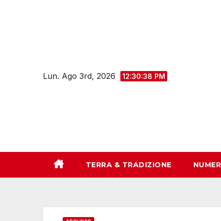
Salta
al
contenuto
Lun. Ago 3rd, 2026
12:30:39 PM
TERRA & TRADIZIONE
NUMER