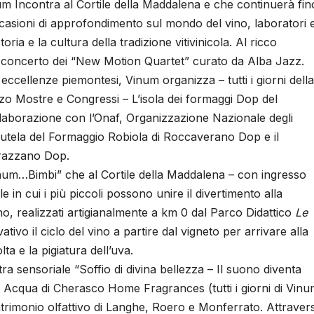
um Incontra al Cortile della Maddalena e che continuerà fin
ccasioni di approfondimento sul mondo del vino, laboratori 
ria e la cultura della tradizione vitivinicola. Al ricco
l concerto dei “New Motion Quartet” curato da Alba Jazz.
eccellenze piemontesi, Vinum organizza – tutti i giorni della
zzo Mostre e Congressi – L’isola dei formaggi Dop del
llaborazione con l’Onaf, Organizzazione Nazionale degli
 tutela del Formaggio Robiola di Roccaverano Dop e il
urazzano Dop.
inum…Bimbi” che al Cortile della Maddalena – con ingresso
e in cui i più piccoli possono unire il divertimento alla
gno, realizzati artigianalmente a km 0 dal Parco Didattico
Le
ivo il ciclo del vino a partire dal vigneto per arrivare alla
ta e la pigiatura dell’uva.
 sensoriale “Soffio di divina bellezza – Il suono diventa
a Acqua di Cherasco Home Fragrances (tutti i giorni di Vin
atrimonio olfattivo di Langhe, Roero e Monferrato. Attraver