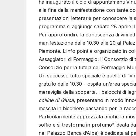
ha inaugurato il ciclo di appuntamenti Vin
alla fine della manifestazione con tante o
presentazioni letterarie per conoscere la sto
programma si aggiunge sabato 28 aprile i
Per approfondire la conoscenza di vini ed 
manifestazione dalle 10.30 alle 20 al Pala
Piemonte. L’info point è organizzato in co
Assaggiatori di Formaggio, il Consorzio di
Consorzio per la tutela del Formaggio M
Un successo tutto speciale è quello di “V
gratuito dalle 10.30 – ospita un’area special
meraviglia della scoperta. I balocchi di le
colline di Giuca
, presentano in modo innovat
mescita in bicchiere passando per la raccol
Particolarmente apprezzata anche la mostra
soffio e si trasforma in profumo” ideata d
nel Palazzo Banca d’Alba) è dedicata al p