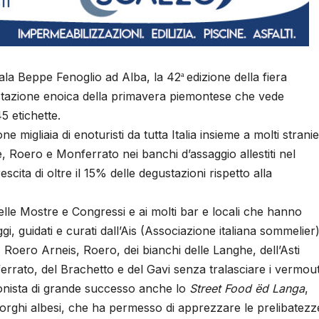
ala Beppe Fenoglio ad Alba, la 42
edizione della fiera
ª
stazione enoica della primavera piemontese che vede
5 etichette.
 migliaia di enoturisti da tutta Italia insieme a molti stranie
, Roero e Monferrato nei banchi d’assaggio allestiti nel
scita di oltre il 15% delle degustazioni rispetto alla
elle Mostre e Congressi e ai molti bar e locali che hanno
ggi, guidati e curati dall’Ais (Associazione italiana sommelier)
Roero Arneis, Roero, dei bianchi delle Langhe, dell’Asti
rrato, del Brachetto e del Gavi senza tralasciare i vermou
agonista di grande successo anche lo
Street Food ëd Langa
,
 borghi albesi, che ha permesso di apprezzare le prelibatezz