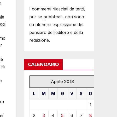
a
I commenti rilasciati da terzi,
pur se pubblicati, non sono
ale
ggi
da ritenersi espressione del
pensiero dell’editore e della
amo
redazione.
er
de
CALENDARIO
ore
n
Aprile 2018
L
M
M
G
V
S
D
era
1
2
3
4
5
6
7
8
di