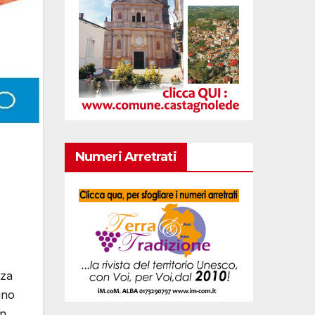
Numeri Arretrati
zza
gno
in