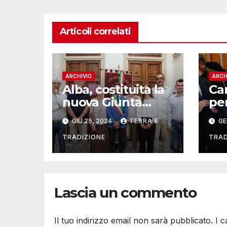
Articoli correlati
ARCHIVIO
ARCH
Alba, costituita la
Ca
nuova Giunta
pe
comunale di
Co
GIU 25, 2024
TERRA E
GE
Alberto Gatto
inc
Go
TRADIZIONE
TRAD
Alb
Lascia un commento
Il tuo indirizzo email non sarà pubblicato.
I 