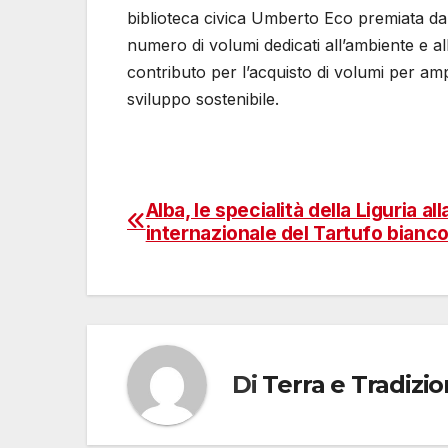
biblioteca civica Umberto Eco premiata da G
numero di volumi dedicati all’ambiente e al
contributo per l’acquisto di volumi per ampli
sviluppo sostenibile.
Alba, le specialità della Liguria all
Navigazione
internazionale del Tartufo bianc
articoli
Di
Terra e Tradizi