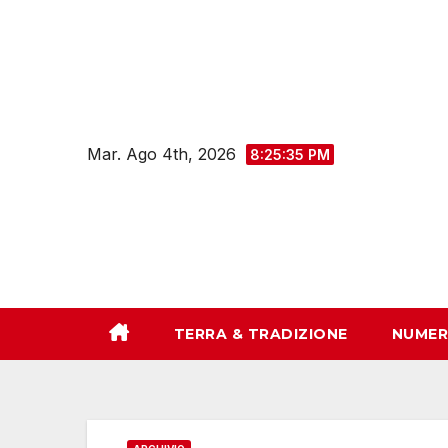
Salta
al
contenuto
Mar. Ago 4th, 2026
8:25:36 PM
TERRA & TRADIZIONE
NUMER