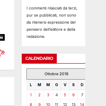
I commenti rilasciati da terzi,
pur se pubblicati, non sono
da ritenersi espressione del
pensiero dell’editore e della
redazione.
a
o
CALENDARIO
Ottobre 2018
L
M
M
G
V
S
D
1
2
3
4
5
6
7
8
9
10
11
12
13
14