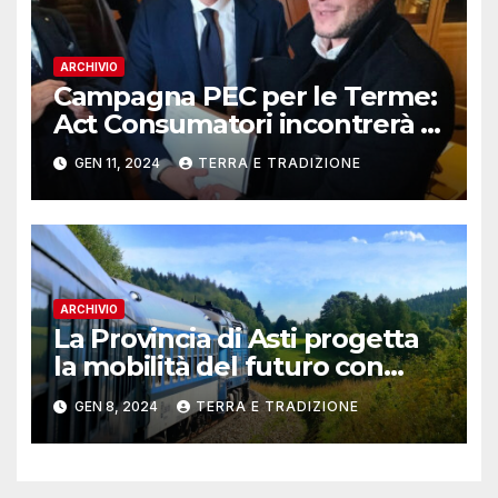
ARCHIVIO
Campagna PEC per le Terme:
Act Consumatori incontrerà il
Governatore Alberto Cirio
GEN 11, 2024
TERRA E TRADIZIONE
ARCHIVIO
La Provincia di Asti progetta
la mobilità del futuro con
“Hydrogen Valley”: on line il
GEN 8, 2024
TERRA E TRADIZIONE
questionario