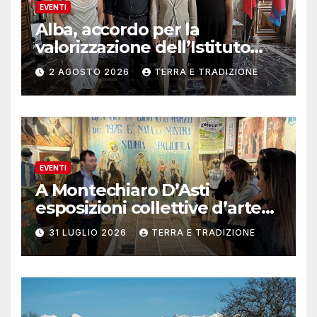
EVENTI
Alba, accordo per la
valorizzazione dell’Istituto
musicale Rocca
2 AGOSTO 2026
TERRA E TRADIZIONE
EVENTI
A Montechiaro D’Asti
esposizioni collettive d’arte
contemporanea
31 LUGLIO 2026
TERRA E TRADIZIONE