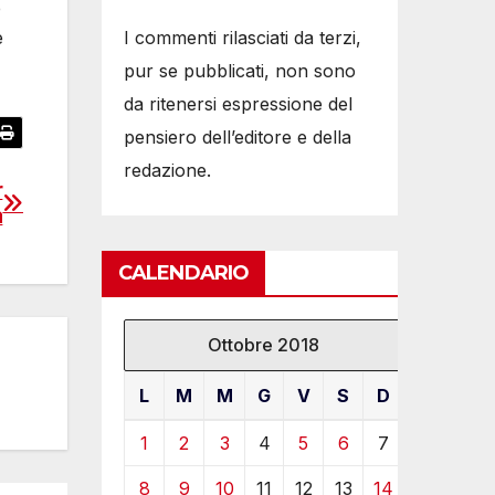
e
I commenti rilasciati da terzi,
e
pur se pubblicati, non sono
da ritenersi espressione del
pensiero dell’editore e della
redazione.
r
a
CALENDARIO
Ottobre 2018
L
M
M
G
V
S
D
1
2
3
4
5
6
7
8
9
10
11
12
13
14