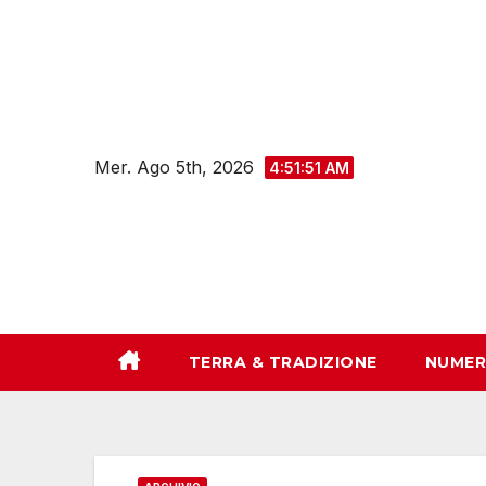
Salta
al
contenuto
Mer. Ago 5th, 2026
4:51:52 AM
TERRA & TRADIZIONE
NUMER