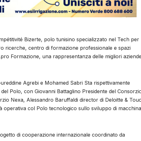
mpétitivité Bizerte, polo tunisino specializzato nel Tech per
ro ricerche, centro di formazione professionale e spazi
di Apro Formazione, una rappresentanza delle migliori aziend
, Noureddine Agrebi e Mohamed Sabri Sta rispettivamente
e del Polo, con Giovanni Battaglino Presidente del Consorzi
zio Nexa, Alessandro Baruffaldi director di Deloitte & Tou
à operativa col Polo tecnologico sullo sviluppo di macchina
rogetto di cooperazione internazionale coordinato da