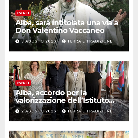
EVENTI
Alba, sarà intitolata una via a
Don Valentino Vaccaneo
3 AGOSTO 2026
TERRA E TRADIZIONE
EVENTI
Alba, accordo per la
valorizzazione dell’Istituto
musicale Rocca
2 AGOSTO 2026
TERRA E TRADIZIONE