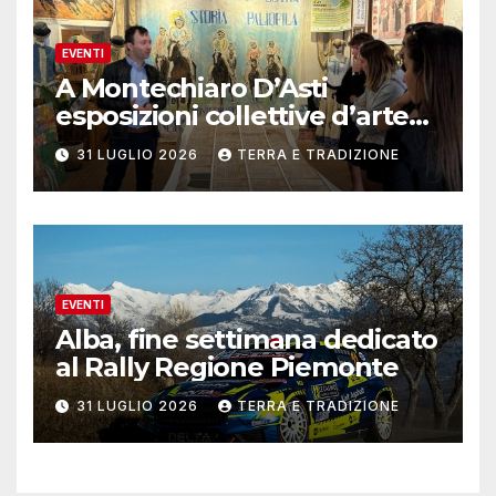
EVENTI
A Montechiaro D’Asti
esposizioni collettive d’arte
contemporanea
31 LUGLIO 2026
TERRA E TRADIZIONE
EVENTI
Alba, fine settimana dedicato
al Rally Regione Piemonte
31 LUGLIO 2026
TERRA E TRADIZIONE