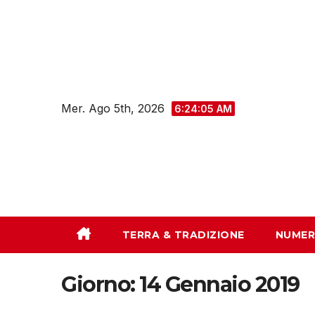
Salta
al
contenuto
Mer. Ago 5th, 2026
6:24:06 AM
TERRA & TRADIZIONE
NUMER
Giorno:
14 Gennaio 2019