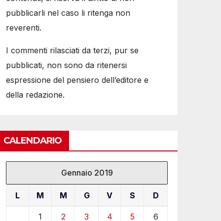
pubblicarli nel caso li ritenga non
reverenti.
I commenti rilasciati da terzi, pur se
pubblicati, non sono da ritenersi
espressione del pensiero dell’editore e
della redazione.
CALENDARIO
Gennaio 2019
L
M
M
G
V
S
D
1
2
3
4
5
6