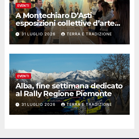
EVENTI
A Montechiaro D’Asti
esposizioni collettive d’arte
contemporanea
31 LUGLIO 2026
TERRA E TRADIZIONE
EVENTI
Alba, fine settimana dedicato
al Rally Regione Piemonte
31 LUGLIO 2026
TERRA E TRADIZIONE