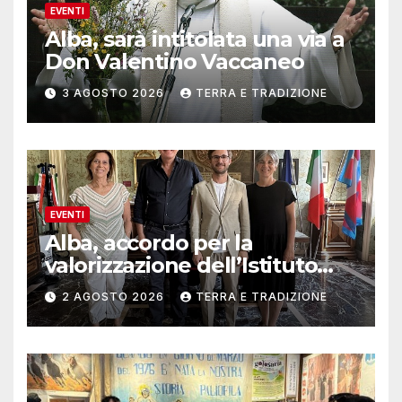
EVENTI
Alba, sarà intitolata una via a
Don Valentino Vaccaneo
3 AGOSTO 2026
TERRA E TRADIZIONE
EVENTI
Alba, accordo per la
valorizzazione dell’Istituto
musicale Rocca
2 AGOSTO 2026
TERRA E TRADIZIONE