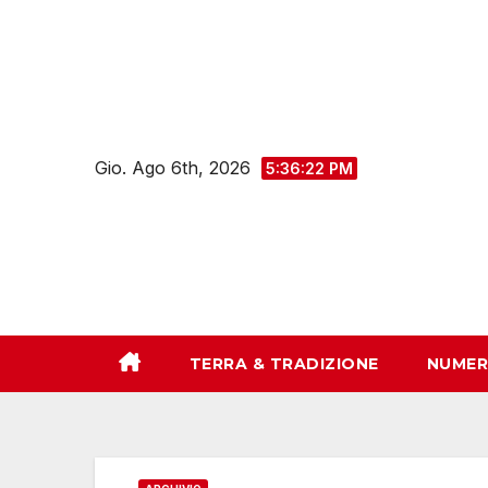
Salta
al
contenuto
Gio. Ago 6th, 2026
5:36:23 PM
TERRA & TRADIZIONE
NUMER