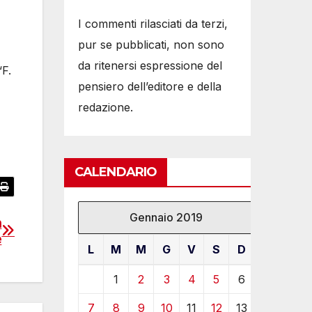
I commenti rilasciati da terzi,
pur se pubblicati, non sono
da ritenersi espressione del
“F.
pensiero dell’editore e della
redazione.
CALENDARIO
Gennaio 2019
n
e
L
M
M
G
V
S
D
1
2
3
4
5
6
7
8
9
10
11
12
13