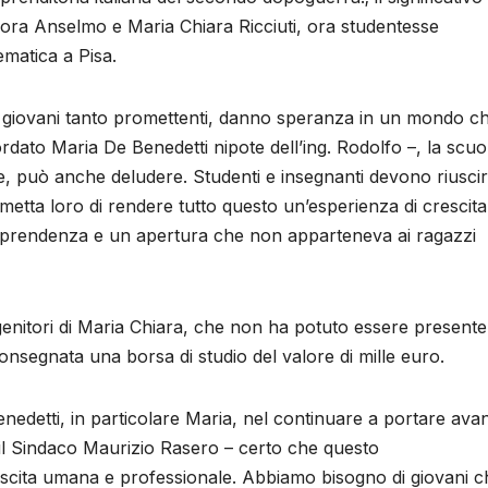
nora Anselmo e Maria Chiara Ricciuti, ora studentesse
matica a Pisa.
i giovani tanto promettenti, danno speranza in un mondo c
rdato Maria De Benedetti nipote dell’ing. Rodolfo –, la scuo
e, può anche deludere. Studenti e insegnanti devono riusci
etta loro di rendere tutto questo un’esperienza di crescita
ntraprendenza e un apertura che non apparteneva ai ragazzi
enitori di Maria Chiara, che non ha potuto essere presente
onsegnata una borsa di studio del valore di mille euro.
nedetti, in particolare Maria, nel continuare a portare avan
 il Sindaco Maurizio Rasero – certo che questo
rescita umana e professionale. Abbiamo bisogno di giovani c