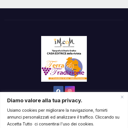
Diamo valore alla tua privacy.
Usiamo cookies per migliorare la navigazione, fornirti
annunci personalizzati ed analizzare il traffico. Cliccando su
Sviluppato con orgoglio da WordPress
|
Tema: News Way di
Accetta Tutto ci consentirai l'uso dei cookies.
Themeansar
.