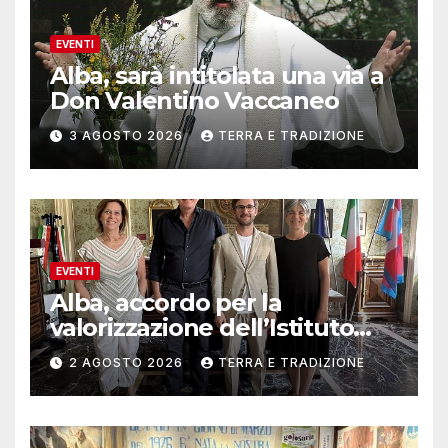
EVENTI
Alba, sarà intitolata una via a
Don Valentino Vaccaneo
3 AGOSTO 2026
TERRA E TRADIZIONE
EVENTI
Alba, accordo per la
valorizzazione dell’Istituto
musicale Rocca
2 AGOSTO 2026
TERRA E TRADIZIONE