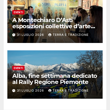
EVENTI
A Montechiaro D’Asti
esposizioni collettive d’arte
contemporanea
31 LUGLIO 2026
TERRA E TRADIZIONE
EVENTI
Alba, fine settimana dedicato
al Rally Regione Piemonte
31 LUGLIO 2026
TERRA E TRADIZIONE