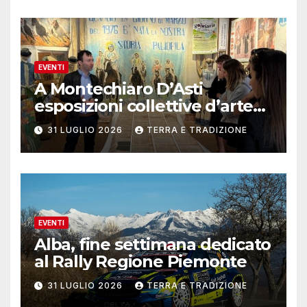
EVENTI
A Montechiaro D’Asti
esposizioni collettive d’arte
contemporanea
31 LUGLIO 2026
TERRA E TRADIZIONE
EVENTI
Alba, fine settimana dedicato
al Rally Regione Piemonte
31 LUGLIO 2026
TERRA E TRADIZIONE