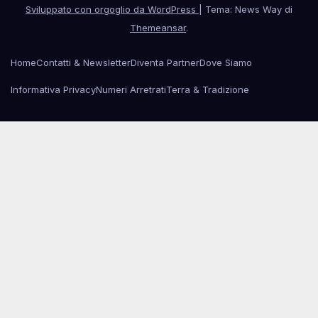
Sviluppato con orgoglio da WordPress
|
Tema: News Way di
Themeansar
.
Home
Contatti & Newsletter
Diventa Partner
Dove Siamo
Informativa Privacy
Numeri Arretrati
Terra & Tradizione