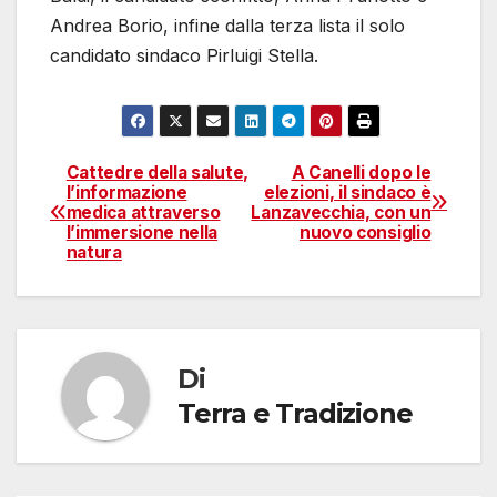
Andrea Borio, infine dalla terza lista il solo
candidato sindaco Pirluigi Stella.
Cattedre della salute,
A Canelli dopo le
Navigazione
l’informazione
elezioni, il sindaco è
medica attraverso
Lanzavecchia, con un
articoli
l’immersione nella
nuovo consiglio
natura
Di
Terra e Tradizione