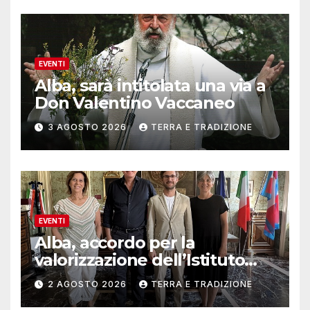
EVENTI
Alba, sarà intitolata una via a
Don Valentino Vaccaneo
3 AGOSTO 2026
TERRA E TRADIZIONE
EVENTI
Alba, accordo per la
valorizzazione dell’Istituto
musicale Rocca
2 AGOSTO 2026
TERRA E TRADIZIONE