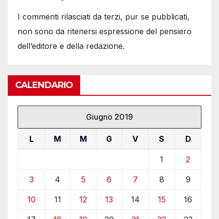
I commenti rilasciati da terzi, pur se pubblicati,
non sono da ritenersi espressione del pensiero
dell’editore e della redazione.
CALENDARIO
Giugno 2019
L
M
M
G
V
S
D
1
2
3
4
5
6
7
8
9
10
11
12
13
14
15
16