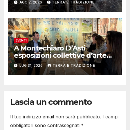
AGO 2, 2026
TERRA E TRADIZIONE
EVENTI
A Montechiaro D’Asti
esposizioni collettive d’arte
contemporanea
LUG 31, 2026
TERRA E TRADIZIONE
Lascia un commento
Il tuo indirizzo email non sarà pubblicato.
I campi
obbligatori sono contrassegnati
*