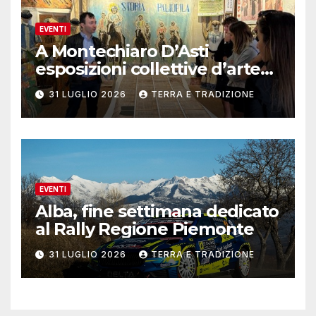
EVENTI
A Montechiaro D’Asti
esposizioni collettive d’arte
contemporanea
31 LUGLIO 2026
TERRA E TRADIZIONE
EVENTI
Alba, fine settimana dedicato
al Rally Regione Piemonte
31 LUGLIO 2026
TERRA E TRADIZIONE