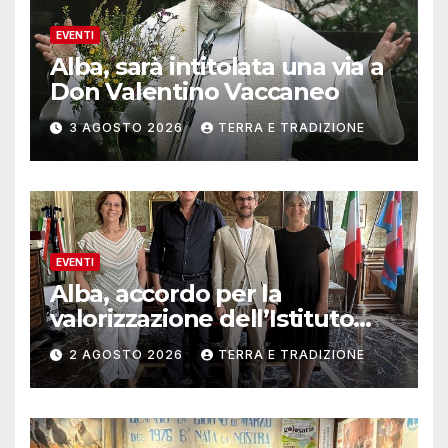
EVENTI
Alba, sarà intitolata una via a
Don Valentino Vaccaneo
3 AGOSTO 2026
TERRA E TRADIZIONE
EVENTI
Alba, accordo per la
valorizzazione dell’Istituto
musicale Rocca
2 AGOSTO 2026
TERRA E TRADIZIONE