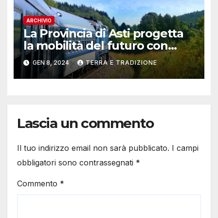
ARCHIVIO
La Provincia di Asti progetta
la mobilità del futuro con
“Hydrogen Valley”: on line il
GEN 8, 2024
TERRA E TRADIZIONE
questionario
Lascia un commento
Il tuo indirizzo email non sarà pubblicato.
I campi
obbligatori sono contrassegnati
*
Commento
*