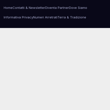
Home
Contatti & Newsletter
Diventa Partner
Dove Siamo
Informativa Privacy
Numeri Arretrati
Terra & Tradizione