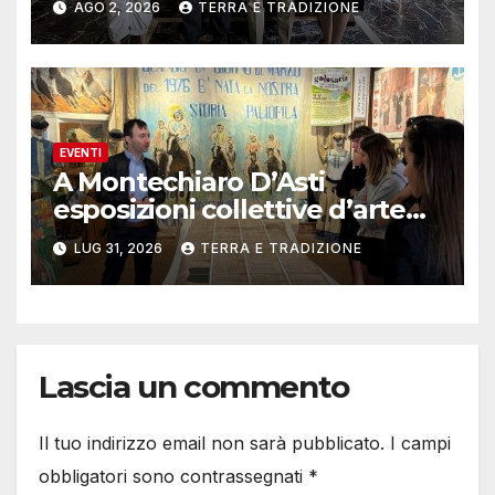
AGO 2, 2026
TERRA E TRADIZIONE
EVENTI
A Montechiaro D’Asti
esposizioni collettive d’arte
contemporanea
LUG 31, 2026
TERRA E TRADIZIONE
Lascia un commento
Il tuo indirizzo email non sarà pubblicato.
I campi
obbligatori sono contrassegnati
*