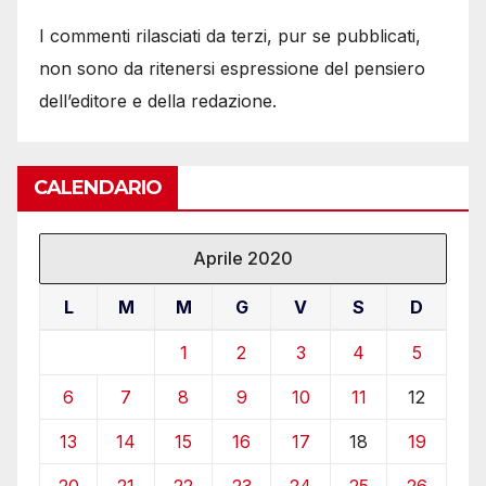
I commenti rilasciati da terzi, pur se pubblicati,
non sono da ritenersi espressione del pensiero
dell’editore e della redazione.
CALENDARIO
Aprile 2020
L
M
M
G
V
S
D
1
2
3
4
5
6
7
8
9
10
11
12
13
14
15
16
17
18
19