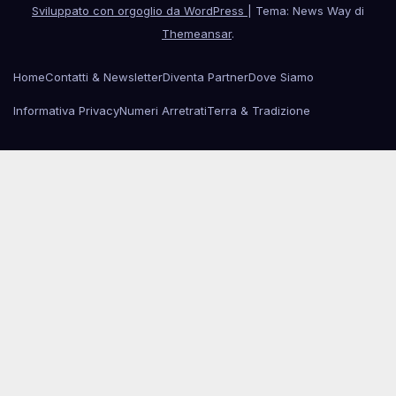
Sviluppato con orgoglio da WordPress
|
Tema: News Way di
Themeansar
.
Home
Contatti & Newsletter
Diventa Partner
Dove Siamo
Informativa Privacy
Numeri Arretrati
Terra & Tradizione