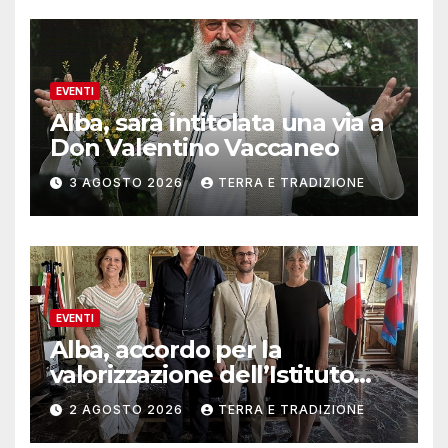
EVENTI
Alba, sarà intitolata una via a
Don Valentino Vaccaneo
3 AGOSTO 2026
TERRA E TRADIZIONE
EVENTI
Alba, accordo per la
valorizzazione dell’Istituto
musicale Rocca
2 AGOSTO 2026
TERRA E TRADIZIONE