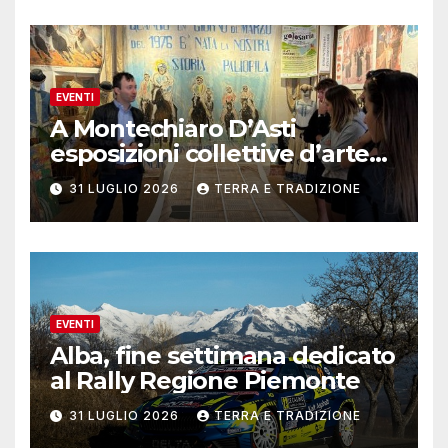
EVENTI
A Montechiaro D’Asti
esposizioni collettive d’arte
contemporanea
31 LUGLIO 2026
TERRA E TRADIZIONE
EVENTI
Alba, fine settimana dedicato
al Rally Regione Piemonte
31 LUGLIO 2026
TERRA E TRADIZIONE