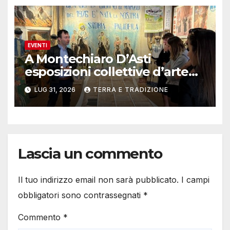
EVENTI
A Montechiaro D’Asti
esposizioni collettive d’arte
contemporanea
LUG 31, 2026
TERRA E TRADIZIONE
Lascia un commento
Il tuo indirizzo email non sarà pubblicato.
I campi
obbligatori sono contrassegnati
*
Commento
*