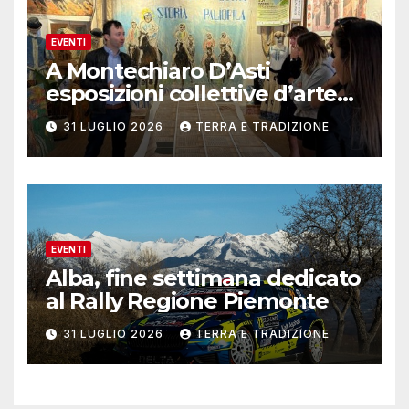
EVENTI
A Montechiaro D’Asti
esposizioni collettive d’arte
contemporanea
31 LUGLIO 2026
TERRA E TRADIZIONE
EVENTI
Alba, fine settimana dedicato
al Rally Regione Piemonte
31 LUGLIO 2026
TERRA E TRADIZIONE