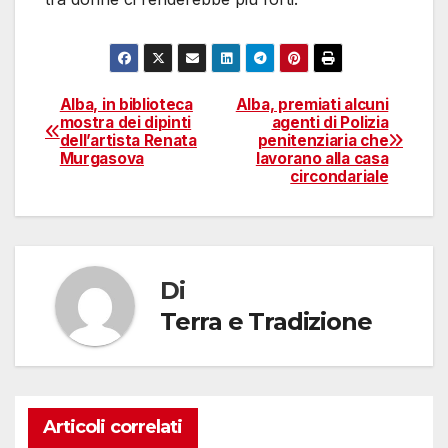
Alba, in biblioteca
Alba, premiati alcuni
Navigazione
mostra dei dipinti
agenti di Polizia
dell’artista Renata
penitenziaria che
articoli
Murgasova
lavorano alla casa
circondariale
Di
Terra e Tradizione
Articoli correlati