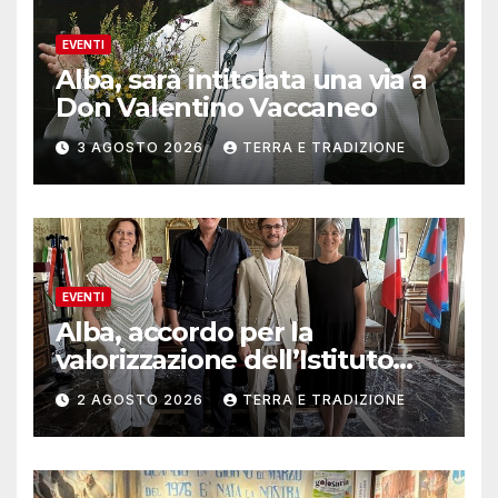
EVENTI
Alba, sarà intitolata una via a
Don Valentino Vaccaneo
3 AGOSTO 2026
TERRA E TRADIZIONE
EVENTI
Alba, accordo per la
valorizzazione dell’Istituto
musicale Rocca
2 AGOSTO 2026
TERRA E TRADIZIONE