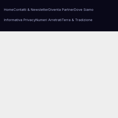
Home
Contatti & Newsletter
Diventa Partner
Dove Siamo
Informativa Privacy
Numeri Arretrati
Terra & Tradizione