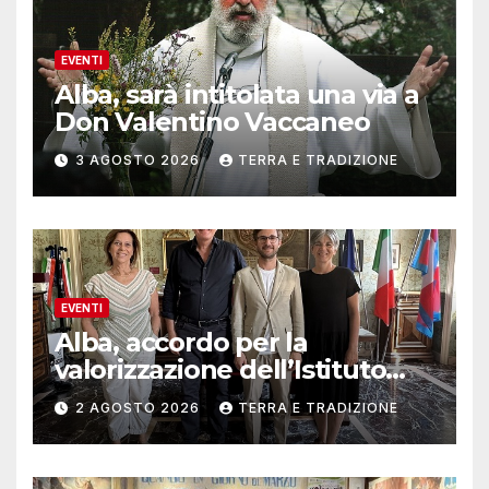
EVENTI
Alba, sarà intitolata una via a
Don Valentino Vaccaneo
3 AGOSTO 2026
TERRA E TRADIZIONE
EVENTI
Alba, accordo per la
valorizzazione dell’Istituto
musicale Rocca
2 AGOSTO 2026
TERRA E TRADIZIONE