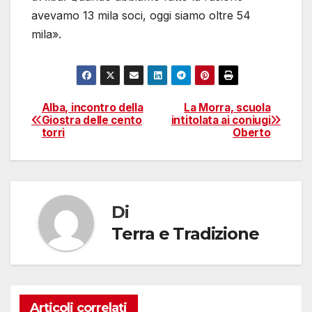
avevamo 13 mila soci, oggi siamo oltre 54
mila».
Alba, incontro della
La Morra, scuola
Navigazione
Giostra delle cento
intitolata ai coniugi
torri
Oberto
articoli
Di
Terra e Tradizione
Articoli correlati