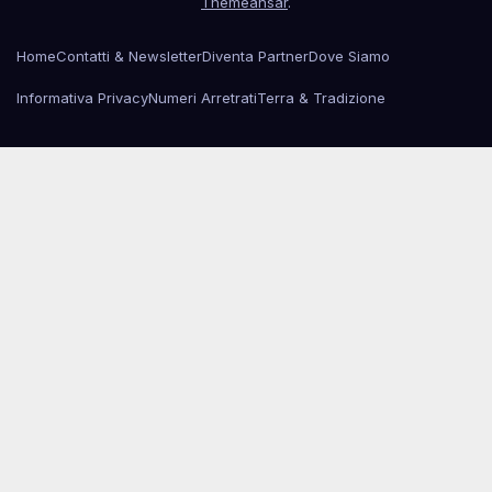
Themeansar
.
Home
Contatti & Newsletter
Diventa Partner
Dove Siamo
Informativa Privacy
Numeri Arretrati
Terra & Tradizione