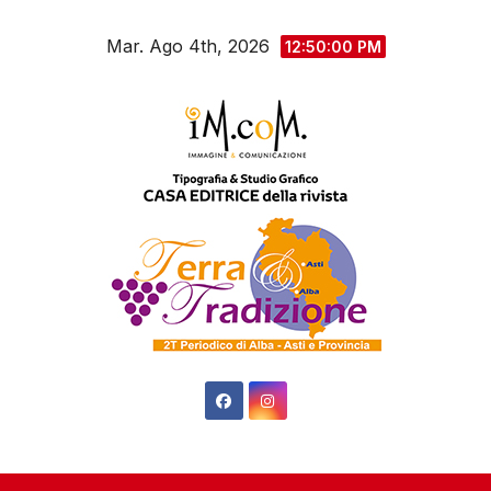
Salta
Mar. Ago 4th, 2026
al
12:50:02 PM
contenuto