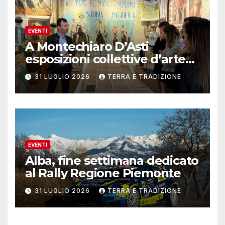
EVENTI
A Montechiaro D’Asti
esposizioni collettive d’arte
contemporanea
31 LUGLIO 2026
TERRA E TRADIZIONE
EVENTI
Alba, fine settimana dedicato
al Rally Regione Piemonte
31 LUGLIO 2026
TERRA E TRADIZIONE