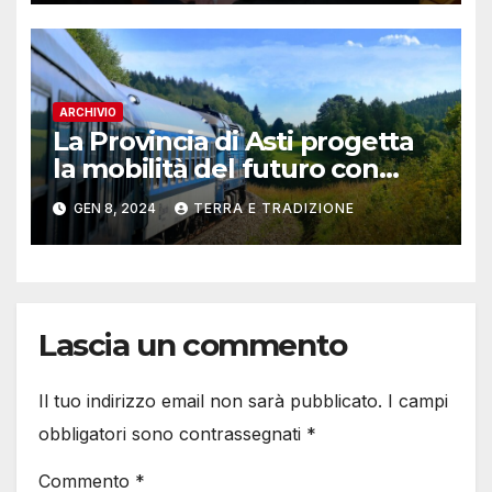
ARCHIVIO
La Provincia di Asti progetta
la mobilità del futuro con
“Hydrogen Valley”: on line il
GEN 8, 2024
TERRA E TRADIZIONE
questionario
Lascia un commento
Il tuo indirizzo email non sarà pubblicato.
I campi
obbligatori sono contrassegnati
*
Commento
*