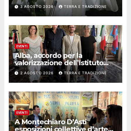
3 AGOSTO 2026
TERRA E TRADIZIONE
EVENTI
Alba, accordo per la
valorizzazione dell’Istituto
musicale Rocca
2 AGOSTO 2026
TERRA E TRADIZIONE
EVENTI
A Montechiaro D’Asti
esposizioni collettive d’arte