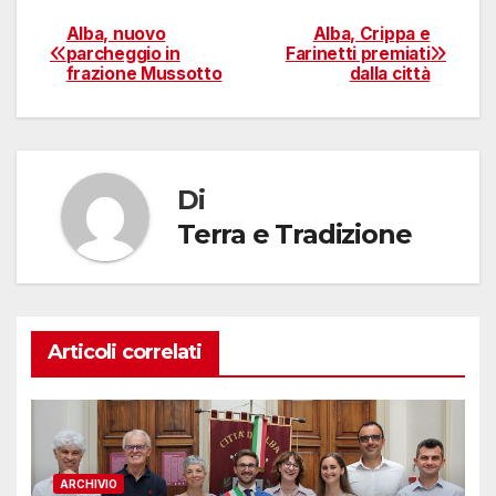
Alba, nuovo
Alba, Crippa e
Navigazione
parcheggio in
Farinetti premiati
frazione Mussotto
dalla città
articoli
Di
Terra e Tradizione
Articoli correlati
ARCHIVIO