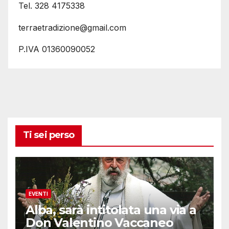
Tel. 328 4175338
terraetradizione@gmail.com
P.IVA 01360090052
Ti sei perso
EVENTI
Alba, sarà intitolata una via a
Don Valentino Vaccaneo