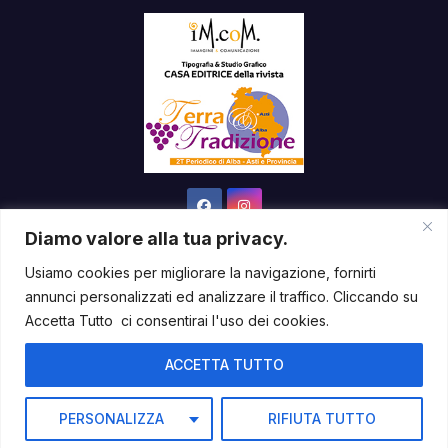
Diamo valore alla tua privacy.
Usiamo cookies per migliorare la navigazione, fornirti
annunci personalizzati ed analizzare il traffico. Cliccando su
Sviluppato con orgoglio da WordPress
|
Tema: News Way di
Accetta Tutto ci consentirai l'uso dei cookies.
Themeansar
.
ACCETTA TUTTO
Home
Contatti & Newsletter
Diventa Partner
Dove Siamo
Informativa Privacy
Numeri Arretrati
Terra & Tradizione
PERSONALIZZA
RIFIUTA TUTTO