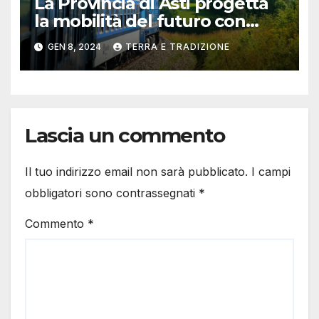
La Provincia di Asti progetta
la mobilità del futuro con
“Hydrogen Valley”: on line il
GEN 8, 2024
TERRA E TRADIZIONE
questionario
Lascia un commento
Il tuo indirizzo email non sarà pubblicato.
I campi
obbligatori sono contrassegnati
*
Commento
*