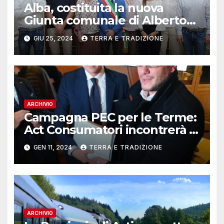
Alba, costituita la nuova
Giunta comunale di Alberto
Gatto
GIU 25, 2024
TERRA E TRADIZIONE
ARCHIVIO
Campagna PEC per le Terme:
Act Consumatori incontrerà il
Governatore Alberto Cirio
GEN 11, 2024
TERRA E TRADIZIONE
ARCHIVIO