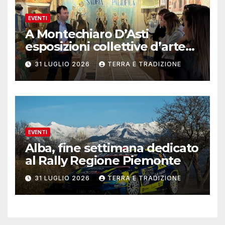
EVENTI
A Montechiaro D’Asti
esposizioni collettive d’arte
contemporanea
31 LUGLIO 2026
TERRA E TRADIZIONE
EVENTI
Alba, fine settimana dedicato
al Rally Regione Piemonte
31 LUGLIO 2026
TERRA E TRADIZIONE