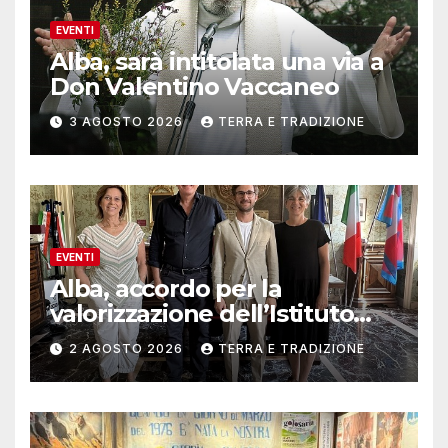
EVENTI
Alba, sarà intitolata una via a
Don Valentino Vaccaneo
3 AGOSTO 2026
TERRA E TRADIZIONE
EVENTI
Alba, accordo per la
valorizzazione dell’Istituto
musicale Rocca
2 AGOSTO 2026
TERRA E TRADIZIONE