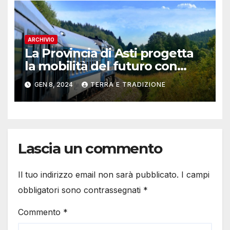
ARCHIVIO
La Provincia di Asti progetta
la mobilità del futuro con
“Hydrogen Valley”: on line il
GEN 8, 2024
TERRA E TRADIZIONE
questionario
Lascia un commento
Il tuo indirizzo email non sarà pubblicato.
I campi
obbligatori sono contrassegnati
*
Commento
*