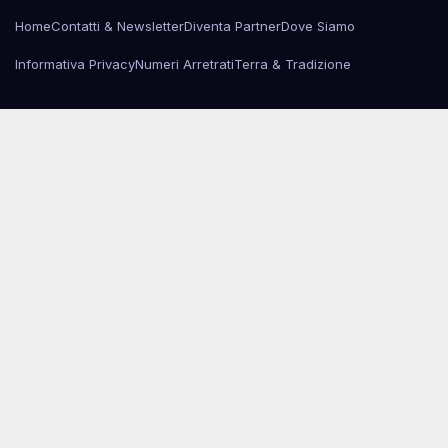
Home
Contatti & Newsletter
Diventa Partner
Dove Siamo
Informativa Privacy
Numeri Arretrati
Terra & Tradizione