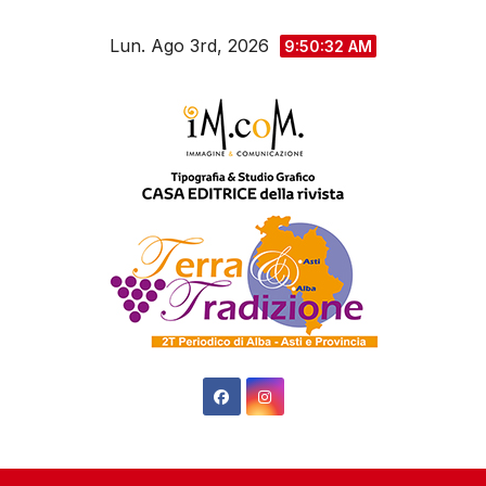
Salta
Lun. Ago 3rd, 2026
al
9:50:33 AM
contenuto