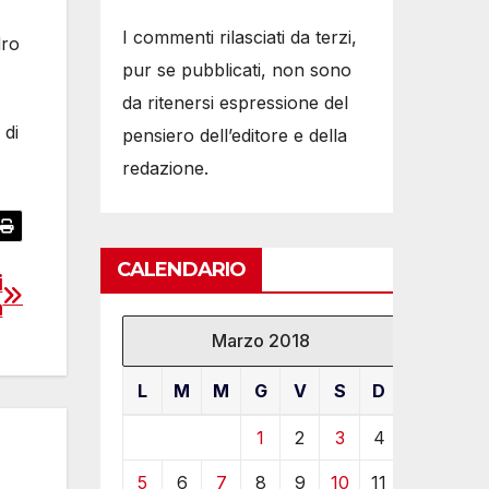
I commenti rilasciati da terzi,
dro
pur se pubblicati, non sono
da ritenersi espressione del
 di
pensiero dell’editore e della
redazione.
CALENDARIO
i
a
Marzo 2018
L
M
M
G
V
S
D
1
2
3
4
5
6
7
8
9
10
11