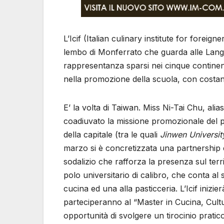
L’Icif (Italian culinary institute for foreigne
lembo di Monferrato che guarda alle Langhe:
rappresentanza sparsi nei cinque continenti,
nella promozione della scuola, con costante
E’ la volta di Taiwan. Miss Ni-Tai Chu, alia
coadiuvato la missione promozionale del p
della capitale (tra le quali
Jinwen Universit
marzo si è concretizzata una partnership
sodalizio che rafforza la presenza sul ter
polo universitario di calibro, che conta al 
cucina ed una alla pasticceria. L’Icif inizi
parteciperanno al “Master in Cucina, Cultu
opportunità di svolgere un tirocinio pratico 