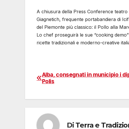
A chiusura della Press Conference teatro d
Giagnetich, frequente portabandiera di Icif
del Piemonte più classico: il Pollo alla M
Lo chef proseguirà le sue “cooking demo” 
ricette tradizionali e moderno-creative itali
Alba, consegnati in municipio i di
Navigazione
Polis
articoli
Di
Terra e Tradizi