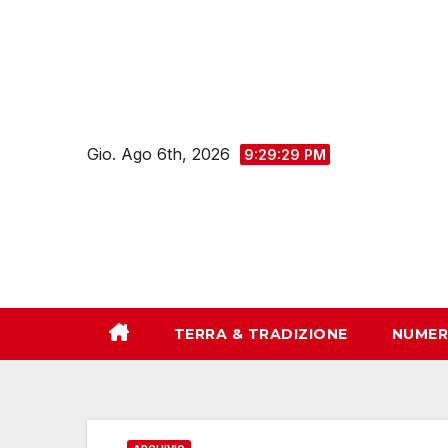
Salta
al
contenuto
Gio. Ago 6th, 2026
9:29:30 PM
TERRA & TRADIZIONE
NUMER