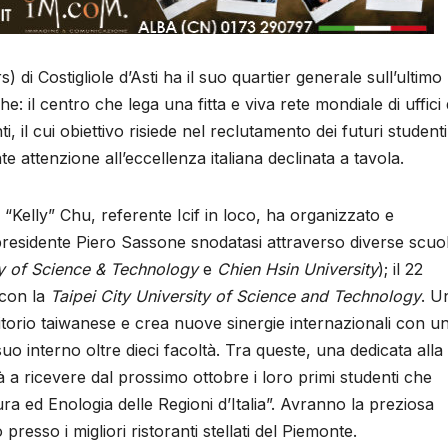
rs) di Costigliole d’Asti ha il suo quartier generale sull’ultimo
 il centro che lega una fitta e viva rete mondiale di uffici 
 il cui obiettivo risiede nel reclutamento dei futuri studenti
 attenzione all’eccellenza italiana declinata a tavola.
s “Kelly” Chu, referente Icif in loco, ha organizzato e
residente Piero Sassone snodatasi attraverso diverse scuo
y of Science & Technology
e
Chien Hsin University
); il 22
 con la
Taipei City University of Science and Technology
. U
ritorio taiwanese e crea nuove sinergie internazionali con u
suo interno oltre dieci facoltà. Tra queste, una dedicata alla
erà a ricevere dal prossimo ottobre i loro primi studenti che
ra ed Enologia delle Regioni d’Italia”. Avranno la preziosa
presso i migliori ristoranti stellati del Piemonte.