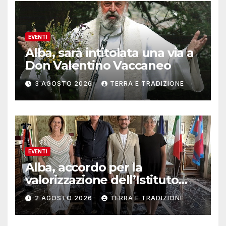
EVENTI
Alba, sarà intitolata una via a
Don Valentino Vaccaneo
3 AGOSTO 2026
TERRA E TRADIZIONE
EVENTI
Alba, accordo per la
valorizzazione dell’Istituto
musicale Rocca
2 AGOSTO 2026
TERRA E TRADIZIONE