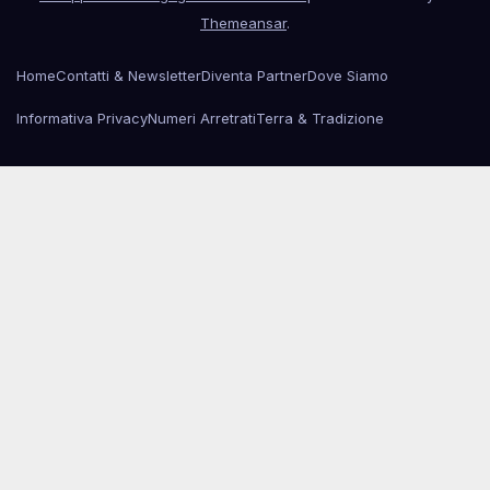
Themeansar
.
Home
Contatti & Newsletter
Diventa Partner
Dove Siamo
Informativa Privacy
Numeri Arretrati
Terra & Tradizione