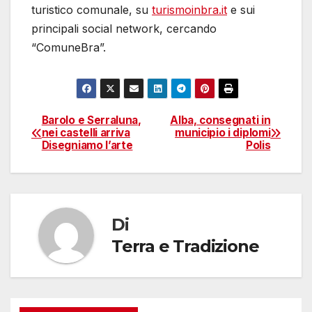
turistico comunale, su
turismoinbra.it
e sui
principali social network, cercando
“ComuneBra”.
Barolo e Serraluna,
Alba, consegnati in
Navigazione
nei castelli arriva
municipio i diplomi
Disegniamo l’arte
Polis
articoli
Di
Terra e Tradizione