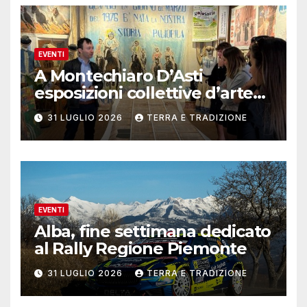
EVENTI
A Montechiaro D’Asti
esposizioni collettive d’arte
contemporanea
31 LUGLIO 2026
TERRA E TRADIZIONE
EVENTI
Alba, fine settimana dedicato
al Rally Regione Piemonte
31 LUGLIO 2026
TERRA E TRADIZIONE