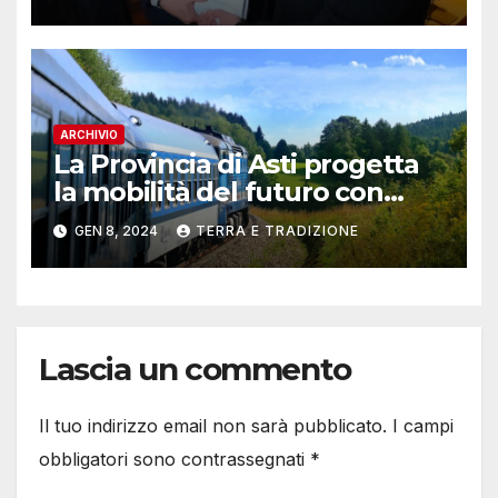
ARCHIVIO
La Provincia di Asti progetta
la mobilità del futuro con
“Hydrogen Valley”: on line il
GEN 8, 2024
TERRA E TRADIZIONE
questionario
Lascia un commento
Il tuo indirizzo email non sarà pubblicato.
I campi
obbligatori sono contrassegnati
*