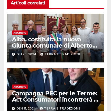
Articoli correlati
ARCHIVIO
Alba, costituita la nuova
Giunta comunale di Alberto
Gatto
GIU 25, 2024
TERRA E TRADIZIONE
ARCHIVIO
Campagna PEC per le Terme:
Act Consumatori incontrerà il
Governatore Alberto Cirio
GEN 11, 2024
TERRA E TRADIZIONE