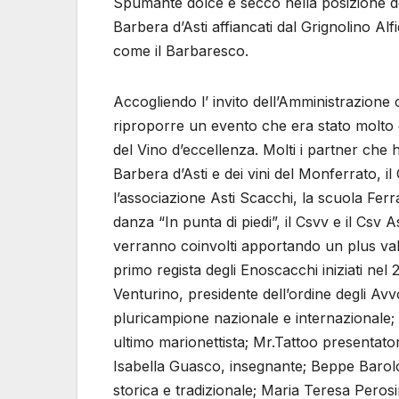
Spumante dolce e secco nella posizione del
Barbera d’Asti affiancati dal Grignolino Al
come il Barbaresco.
Accogliendo l’ invito dell’Amministrazione
riproporre un evento che era stato molto gr
del Vino d’eccellenza. Molti i partner che 
Barbera d’Asti e dei vini del Monferrato, il
l’associazione Asti Scacchi, la scuola Ferra
danza “In punta di piedi”, il Csvv e il Csv A
verranno coinvolti apportando un plus valor
primo regista degli Enoscacchi iniziati n
Venturino, presidente dell’ordine degli Avv
pluricampione nazionale e internazionale; 
ultimo marionettista; Mr.Tattoo presentatore
Isabella Guasco, insegnante; Beppe Barol
storica e tradizionale; Maria Teresa Perosin