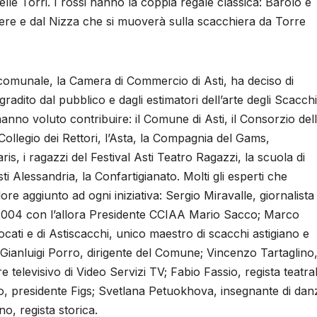
le Torri. I rossi hanno la coppia regale classica: Barolo e
fiere e dal Nizza che si muoverà sulla scacchiera da Torre
 comunale, la Camera di Commercio di Asti, ha deciso di
adito dal pubblico e dagli estimatori dell’arte degli Scacchi
hanno voluto contribuire: il Comune di Asti, il Consorzio del
 Collegio dei Rettori, l’Asta, la Compagnia del Gams,
ris, i ragazzi del Festival Asti Teatro Ragazzi, la scuola di
sti Alessandria, la Confartigianato. Molti gli esperti che
e aggiunto ad ogni iniziativa: Sergio Miravalle, giornalista
el 2004 con l’allora Presidente CCIAA Mario Sacco; Marco
ocati e di Astiscacchi, unico maestro di scacchi astigiano e
Gianluigi Porro, dirigente del Comune; Vincenzo Tartaglino
 televisivo di Video Servizi TV; Fabio Fassio, regista teatral
o, presidente Figs; Svetlana Petuokhova, insegnante di dan
o, regista storica.