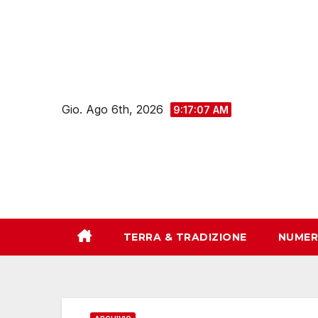
Salta
al
contenuto
Gio. Ago 6th, 2026
9:17:08 AM
TERRA & TRADIZIONE
NUMER