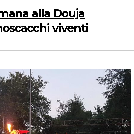
timana alla Douja
noscacchi viventi