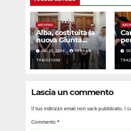
ARCHIVIO
ARCH
Alba, costituita la
Ca
nuova Giunta
pe
comunale di
Co
GIU 25, 2024
TERRA E
GE
Alberto Gatto
inc
Go
TRADIZIONE
TRAD
Alb
Lascia un commento
Il tuo indirizzo email non sarà pubblicato.
I 
Commento
*