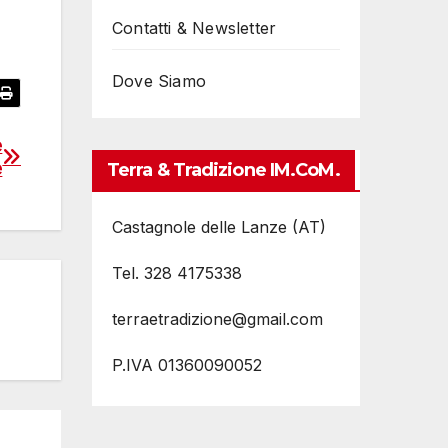
Contatti & Newsletter
Dove Siamo
e
e
Terra & Tradizione IM.coM.
Castagnole delle Lanze (AT)
Tel. 328 4175338
terraetradizione@gmail.com
P.IVA 01360090052