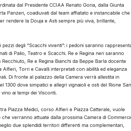
rdinata dal Presidente CCIAA Renato Goria, dalla Giunta
a Panzeri, coadiuvati dal team affiatato e instancabile che
r rendere la Douja e Asti sempre più viva, brillante,
i pezzi degli “Scacchi viventi”: i pedoni saranno rappresenta
onati di Palio, Teatro e Scacchi. Re e Regina neri saranno
aola Recchiuto, Re e Regina Bianchi da Beppe Barla docente
ra Alfieri, Torri e Cavalli interpretati con abilità ed eleganza
li. Di fronte al palazzo della Camera verrà allestita in
l 1300 dove simpatici e allegri vignaioli e osti del Rione Sa
vino ai tempi dei Visconti.
 tra Piazza Medici, corso Alfieri e Piazza Catterale, vuole
ive che verranno attuate dalla prossima Camera di Commerci
glio due splendidi territori differenti ma complementari,