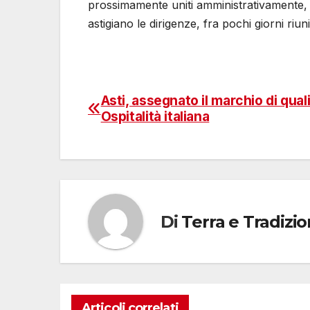
prossimamente uniti amministrativamente, 
astigiano le dirigenze, fra pochi giorni ri
Asti, assegnato il marchio di qual
Navigazione
Ospitalità italiana
articoli
Di
Terra e Tradizi
Articoli correlati