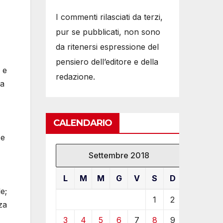
I commenti rilasciati da terzi,
pur se pubblicati, non sono
da ritenersi espressione del
pensiero dell’editore e della
 e
redazione.
la
CALENDARIO
 e
Settembre 2018
,
L
M
M
G
V
S
D
e;
1
2
za
3
4
5
6
7
8
9