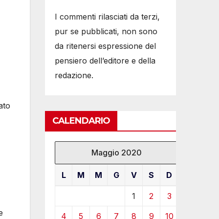
I commenti rilasciati da terzi,
pur se pubblicati, non sono
da ritenersi espressione del
pensiero dell’editore e della
redazione.
ato
CALENDARIO
Maggio 2020
L
M
M
G
V
S
D
1
2
3
e
4
5
6
7
8
9
10