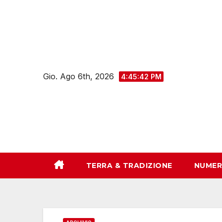
Salta
al
contenuto
Gio. Ago 6th, 2026
4:45:44 PM
TERRA & TRADIZIONE
NUMER