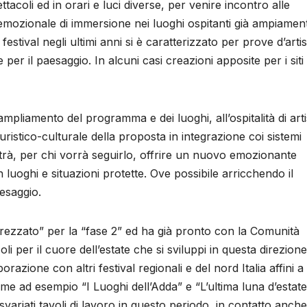
ettacoli ed in orari e luci diverse, per venire incontro alle
 emozionale di immersione nei luoghi ospitanti già ampiamen
stival negli ultimi anni si è caratterizzato per prove d’artis
er il paesaggio. In alcuni casi creazioni apposite per i siti 
pliamento del programma e dei luoghi, all’ospitalità di arti
uristico-culturale della proposta in integrazione coi sistemi
potrà, per chi vorrà seguirlo, offrire un nuovo emozionante
 luoghi e situazioni protette. Ove possibile arricchendo il
esaggio.
attrezzato” per la “fase 2” ed ha già pronto con la Comunità
li per il cuore dell’estate che si sviluppi in questa direzione
orazione con altri festival regionali e del nord Italia affini a
ome ad esempio “I Luoghi dell’Adda” e “L’ultima luna d’estate
svariati tavoli di lavoro in questo periodo, in contatto anche