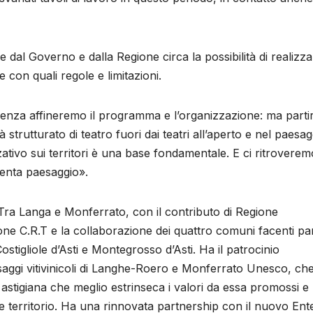
e dal Governo e dalla Regione circa la possibilità di realizz
e con quali regole e limitazioni.
enza affineremo il programma e l’organizzazione: ma parti
 strutturato di teatro fuori dai teatri all’aperto e nel paesag
tivo sui territori è una base fondamentale. E ci ritroverem
iventa paesaggio».
 Tra Langa e Monferrato, con il contributo di Regione
ne C.R.T e la collaborazione dei quattro comuni facenti pa
tigliole d’Asti e Montegrosso d’Asti. Ha il patrocinio
esaggi vitivinicoli di Langhe-Roero e Monferrato Unesco, che
a astigiana che meglio estrinseca i valori da essa promossi e
 e territorio. Ha una rinnovata partnership con il nuovo Ent