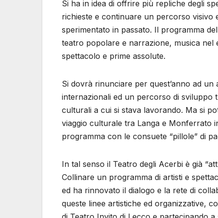
Si ha in idea di offrire più repliche degli sp
richieste e continuare un percorso visivo
sperimentato in passato. Il programma del fe
teatro popolare e narrazione, musica nel e p
spettacolo e prime assolute.
Si dovrà rinunciare per quest’anno ad un am
internazionali ed un percorso di sviluppo t
culturali a cui si stava lavorando. Ma si 
viaggio culturale tra Langa e Monferrato in
programma con le consuete “pillole” di pa
In tal senso il Teatro degli Acerbi è già “
Collinare un programma di artisti e spettaco
ed ha rinnovato il dialogo e la rete di collab
queste linee artistiche ed organizzative, c
di Teatro Invito di Lecco e partecipando a 