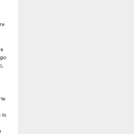
are
re
gio
o,
rte
 lo
e