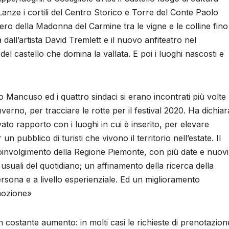
Lanze i cortili del Centro Storico e Torre del Conte Paolo
iero della Madonna del Carmine tra le vigne e le colline fino
dall’artista David Tremlett e il nuovo anfiteatro nel
el castello che domina la vallata. E poi i luoghi nascosti e
o Mancuso ed i quattro sindaci si erano incontrati più volte
nverno, per tracciare le rotte per il festival 2020. Ha dichiar
o rapporto con i luoghi in cui è inserito, per elevare
un pubblico di turisti che vivono il territorio nell’estate. Il
oinvolgimento della Regione Piemonte, con più date e nuovi
e usuali del quotidiano; un affinamento della ricerca della
ersona e a livello esperienziale. Ed un miglioramento
omozione»
n costante aumento: in molti casi le richieste di prenotazion