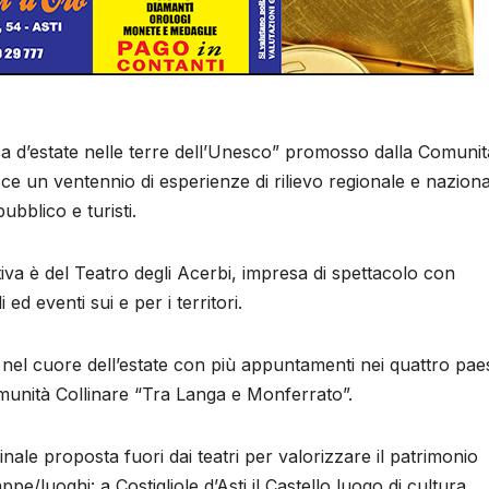
ica d’estate nelle terre dell’Unesco” promosso dalla Comunit
ce un ventennio di esperienze di rilievo regionale e naziona
bblico e turisti.
tiva è del Teatro degli Acerbi, impresa di spettacolo con
ed eventi sui e per i territori.
el cuore dell’estate con più appuntamenti nei quattro pae
omunità Collinare “Tra Langa e Monferrato”.
inale proposta fuori dai teatri per valorizzare il patrimonio
ppe/luoghi: a Costigliole d’Asti il Castello luogo di cultura