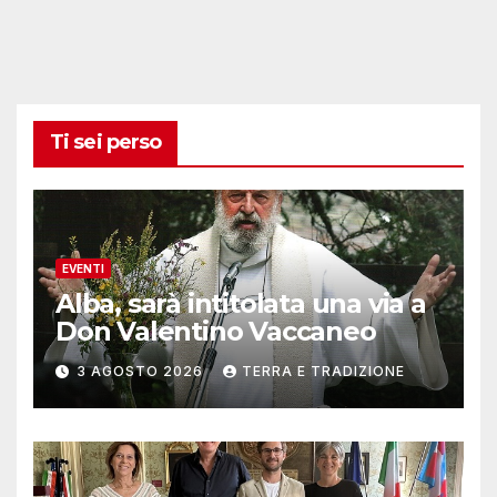
Ti sei perso
EVENTI
Alba, sarà intitolata una via a
Don Valentino Vaccaneo
3 AGOSTO 2026
TERRA E TRADIZIONE