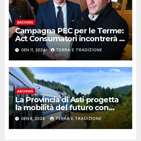
ARCHIVIO
Campagna PEC per le Terme:
Act Consumatori incontrerà il
Governatore Alberto Cirio
GEN 11, 2024
TERRA E TRADIZIONE
ARCHIVIO
La Provincia di Asti progetta
la mobilità del futuro con
“Hydrogen Valley”: on line il
GEN 8, 2024
TERRA E TRADIZIONE
questionario