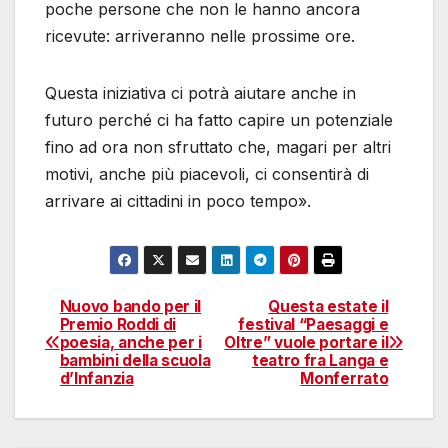
poche persone che non le hanno ancora
ricevute: arriveranno nelle prossime ore.
Questa iniziativa ci potrà aiutare anche in
futuro perché ci ha fatto capire un potenziale
fino ad ora non sfruttato che, magari per altri
motivi, anche più piacevoli, ci consentirà di
arrivare ai cittadini in poco tempo».
Nuovo bando per il
Questa estate il
Navigazione
Premio Roddi di
festival “Paesaggi e
poesia, anche per i
Oltre” vuole portare il
articoli
bambini della scuola
teatro fra Langa e
d’Infanzia
Monferrato