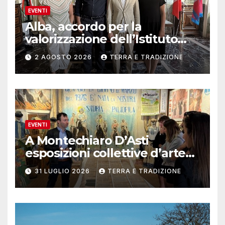
EVENTI
Alba, accordo per la
valorizzazione dell’Istituto
musicale Rocca
2 AGOSTO 2026
TERRA E TRADIZIONE
EVENTI
A Montechiaro D’Asti
esposizioni collettive d’arte
contemporanea
31 LUGLIO 2026
TERRA E TRADIZIONE