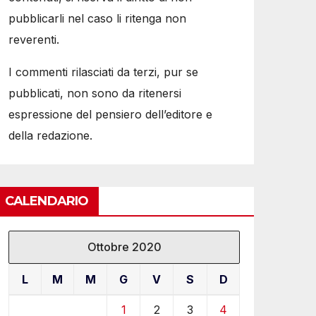
pubblicarli nel caso li ritenga non
reverenti.
I commenti rilasciati da terzi, pur se
pubblicati, non sono da ritenersi
espressione del pensiero dell’editore e
della redazione.
CALENDARIO
Ottobre 2020
L
M
M
G
V
S
D
1
2
3
4