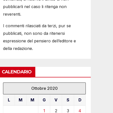
pubblicarli nel caso li ritenga non
reverenti.
I commenti rilasciati da terzi, pur se
pubblicati, non sono da ritenersi
espressione del pensiero dell’editore e
della redazione.
CALENDARIO
Ottobre 2020
L
M
M
G
V
S
D
1
2
3
4