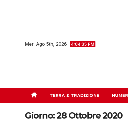
Salta
al
contenuto
Mer. Ago 5th, 2026
4:04:36 PM
TERRA & TRADIZIONE
NUMER
Giorno:
28 Ottobre 2020