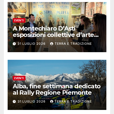
EVENTI
A Montechiaro D’Asti
esposizioni collettive d’arte
contemporanea
31 LUGLIO 2026
TERRA E TRADIZIONE
EVENTI
Alba, fine settimana dedicato
al Rally Regione Piemonte
31 LUGLIO 2026
TERRA E TRADIZIONE