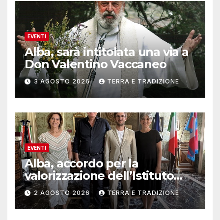
EVENTI
Alba, sarà intitolata una via a
Don Valentino Vaccaneo
3 AGOSTO 2026
TERRA E TRADIZIONE
EVENTI
Alba, accordo per la
valorizzazione dell’Istituto
musicale Rocca
2 AGOSTO 2026
TERRA E TRADIZIONE