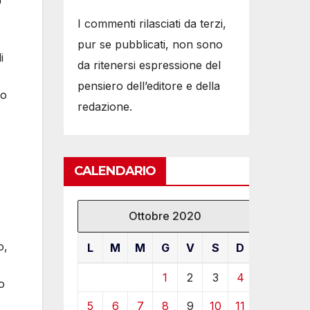
I commenti rilasciati da terzi,
pur se pubblicati, non sono
i
da ritenersi espressione del
pensiero dell’editore e della
io
redazione.
CALENDARIO
Ottobre 2020
o,
L
M
M
G
V
S
D
1
2
3
4
o
5
6
7
8
9
10
11