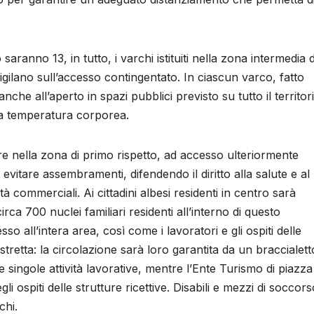
saranno 13, in tutto, i varchi istituiti nella zona intermedia d
 vigilano sull’accesso contingentato. In ciascun varco, fatto
nche all’aperto in spazi pubblici previsto su tutto il territor
lla temperatura corporea.
re nella zona di primo rispetto, ad accesso ulteriormente
 evitare assembramenti, difendendo il diritto alla salute e al
à commerciali. Ai cittadini albesi residenti in centro sarà
circa 700 nuclei familiari residenti all’interno di questo
 all’intera area, così come i lavoratori e gli ospiti delle
istretta: la circolazione sarà loro garantita da un braccialett
e singole attività lavorative, mentre l’Ente Turismo di piazza
i ospiti delle strutture ricettive. Disabili e mezzi di soccors
chi.