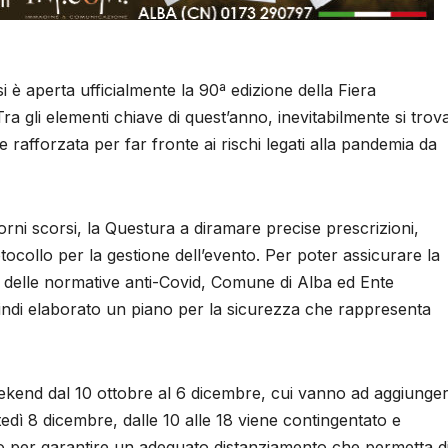
i è aperta ufficialmente la 90ª edizione della Fiera
ra gli elementi chiave di quest’anno, inevitabilmente si trov
 rafforzata per far fronte ai rischi legati alla pandemia da
orni scorsi, la Questura a diramare precise prescrizioni,
ocollo per la gestione dell’evento. Per poter assicurare la
to delle normative anti-Covid, Comune di Alba ed Ente
indi elaborato un piano per la sicurezza che rappresenta
weekend dal 10 ottobre al 6 dicembre, cui vanno ad aggiunger
tedì 8 dicembre, dalle 10 alle 18 viene contingentato e
 per garantire un adeguato distanziamento che permetta d