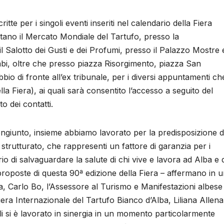
critte per i singoli eventi inseriti nel calendario della Fiera
itano il Mercato Mondiale del Tartufo, presso la
l Salotto dei Gusti e dei Profumi, presso il Palazzo Mostre 
bi, oltre che presso piazza Risorgimento, piazza San
o di fronte all’ex tribunale, per i diversi appuntamenti ch
la Fiera), ai quali sarà consentito l’accesso a seguito del
o dei contatti.
giunto, insieme abbiamo lavorato per la predisposizione d
strutturato, che rappresenti un fattore di garanzia per i
mario di salvaguardare la salute di chi vive e lavora ad Alba e 
 proposte di questa 90ª edizione della Fiera – affermano in 
ba, Carlo Bo, l’Assessore al Turismo e Manifestazioni albese
era Internazionale del Tartufo Bianco d’Alba, Liliana Allena
ali si è lavorato in sinergia in un momento particolarmente