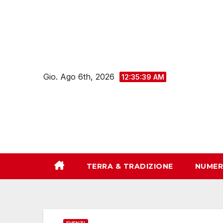
Salta
al
contenuto
Gio. Ago 6th, 2026
12:35:40 AM
TERRA & TRADIZIONE
NUMER