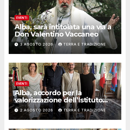
EVENTI
Alba, sarà intitolata una via a
Don Valentino Vaccaneo
3 AGOSTO 2026
TERRA E TRADIZIONE
EVENTI
Alba, accordo per la
valorizzazione dell’Istituto
musicale Rocca
2 AGOSTO 2026
TERRA E TRADIZIONE