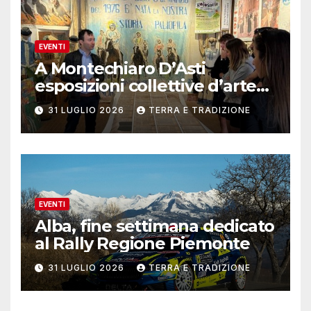
EVENTI
A Montechiaro D’Asti
esposizioni collettive d’arte
contemporanea
31 LUGLIO 2026
TERRA E TRADIZIONE
EVENTI
Alba, fine settimana dedicato
al Rally Regione Piemonte
31 LUGLIO 2026
TERRA E TRADIZIONE