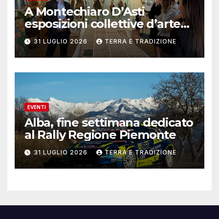
A Montechiaro D’Asti
esposizioni collettive d’arte
contemporanea
31 LUGLIO 2026
TERRA E TRADIZIONE
EVENTI
Alba, fine settimana dedicato
al Rally Regione Piemonte
31 LUGLIO 2026
TERRA E TRADIZIONE