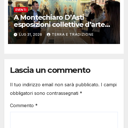
EVENTI
A Montechiaro D’Asti
esposizioni collettive d’arte
contemporanea
LUG 31, 2026
TERRA E TRADIZIONE
Lascia un commento
Il tuo indirizzo email non sarà pubblicato.
I campi
obbligatori sono contrassegnati
*
Commento
*