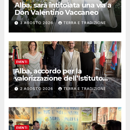
Alba, sarà intitolata una via a
Don Valentino Vaccaneo
3 AGOSTO 2026
TERRA E TRADIZIONE
EVENTI
Alba, accordo per la
valorizzazione dell’Istituto
musicale Rocca
2 AGOSTO 2026
TERRA E TRADIZIONE
EVENTI