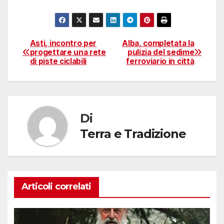
Asti, incontro per
Alba, completata la
Navigazione
progettare una rete
pulizia del sedime
di piste ciclabili
ferroviario in città
articoli
Di
Terra e Tradizione
Articoli correlati