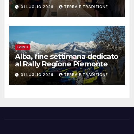
contemporanea
31 LUGLIO 2026
TERRA E TRADIZIONE
EVENTI
Alba, fine settimana dedicato
al Rally Regione Piemonte
31 LUGLIO 2026
TERRA E TRADIZIONE