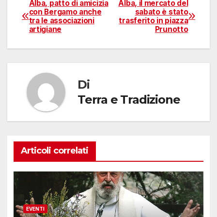
Alba, patto di amicizia
Alba, il mercato del
Navigazione
con Bergamo anche
sabato è stato
tra le associazioni
trasferito in piazza
articoli
artigiane
Prunotto
Di
Terra e Tradizione
Articoli correlati
EVENTI