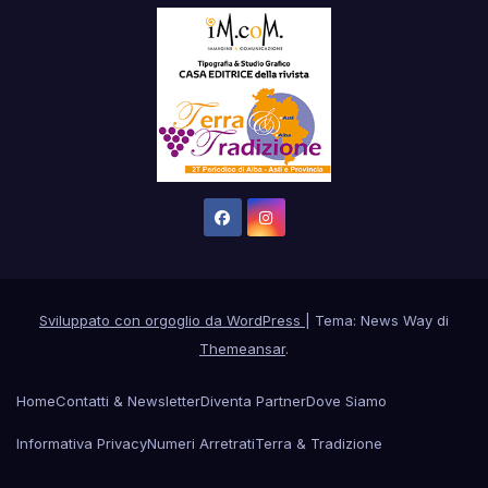
Sviluppato con orgoglio da WordPress
|
Tema: News Way di
Themeansar
.
Home
Contatti & Newsletter
Diventa Partner
Dove Siamo
Informativa Privacy
Numeri Arretrati
Terra & Tradizione