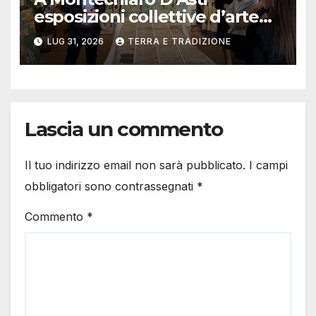
esposizioni collettive d’arte
contemporanea
LUG 31, 2026
TERRA E TRADIZIONE
Lascia un commento
Il tuo indirizzo email non sarà pubblicato.
I campi
obbligatori sono contrassegnati
*
Commento
*