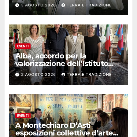
3 AGOSTO 2026
TERRA E TRADIZIONE
EVENTI
Alba, accordo per la
valorizzazione dell’Istituto
musicale Rocca
2 AGOSTO 2026
TERRA E TRADIZIONE
EVENTI
A Montechiaro D’Asti
esposizioni collettive d’arte