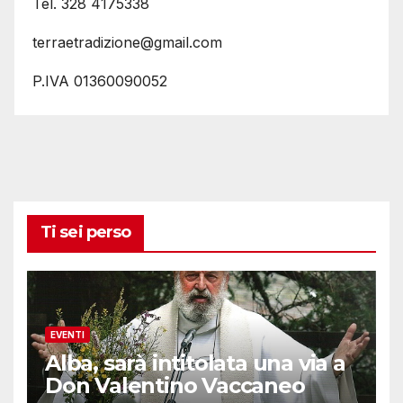
Tel. 328 4175338
terraetradizione@gmail.com
P.IVA 01360090052
Ti sei perso
EVENTI
Alba, sarà intitolata una via a
Don Valentino Vaccaneo