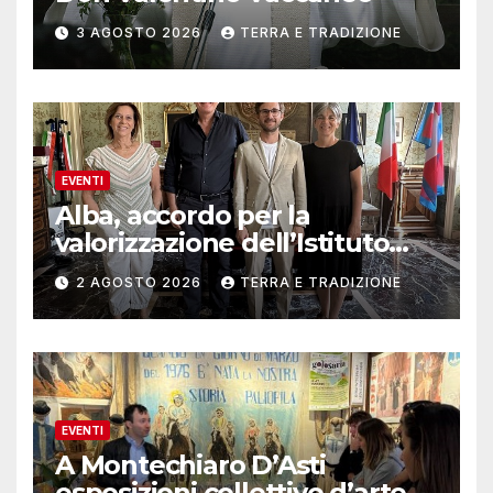
3 AGOSTO 2026
TERRA E TRADIZIONE
EVENTI
Alba, accordo per la
valorizzazione dell’Istituto
musicale Rocca
2 AGOSTO 2026
TERRA E TRADIZIONE
EVENTI
A Montechiaro D’Asti
esposizioni collettive d’arte