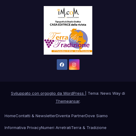
Sviluppato con orgoglio da WordPress
|
Tema: News Way di
Themeansar
.
Home
Contatti & Newsletter
Diventa Partner
Dove Siamo
Informativa Privacy
Numeri Arretrati
Terra & Tradizione