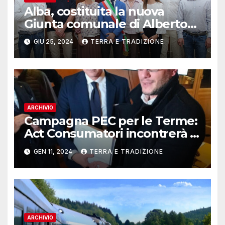
Alba, costituita la nuova
Giunta comunale di Alberto
Gatto
GIU 25, 2024
TERRA E TRADIZIONE
ARCHIVIO
Campagna PEC per le Terme:
Act Consumatori incontrerà il
Governatore Alberto Cirio
GEN 11, 2024
TERRA E TRADIZIONE
ARCHIVIO