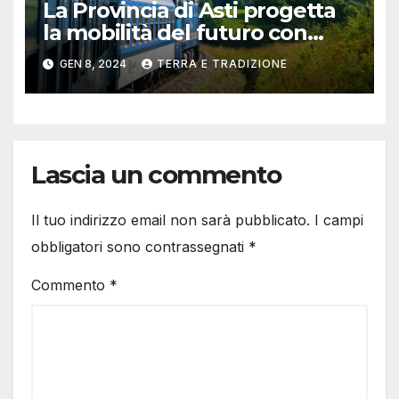
La Provincia di Asti progetta
la mobilità del futuro con
“Hydrogen Valley”: on line il
GEN 8, 2024
TERRA E TRADIZIONE
questionario
Lascia un commento
Il tuo indirizzo email non sarà pubblicato.
I campi
obbligatori sono contrassegnati
*
Commento
*