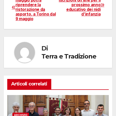
maggio potrà
iscrizioni on line per il
riprendere la
prossimo anno
articoli
ristorazione da
educativo dei nidi
asporto, a Torino dal
d’infanzia
9 maggio
Di
Terra e Tradizione
Articoli correlati
ARCHIVIO