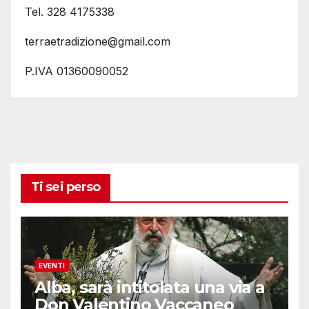
Tel. 328 4175338
terraetradizione@gmail.com
P.IVA 01360090052
Ti sei perso
EVENTI
Alba, sarà intitolata una via a
Don Valentino Vaccaneo