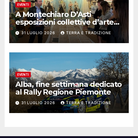
EVENTI
A Montechiaro D’Asti
esposizioni collettive d’arte
contemporanea
31 LUGLIO 2026
TERRA E TRADIZIONE
EVENTI
Alba, fine settimana dedicato
al Rally Regione Piemonte
31 LUGLIO 2026
TERRA E TRADIZIONE