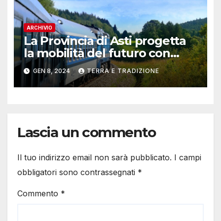
ARCHIVIO
La Provincia di Asti progetta
la mobilità del futuro con
“Hydrogen Valley”: on line il
GEN 8, 2024
TERRA E TRADIZIONE
questionario
Lascia un commento
Il tuo indirizzo email non sarà pubblicato.
I campi
obbligatori sono contrassegnati
*
Commento
*