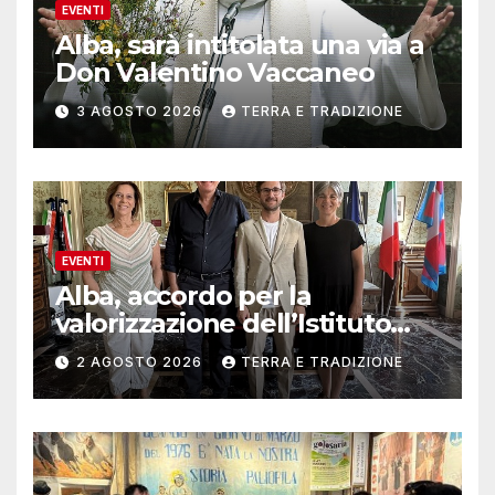
EVENTI
Alba, sarà intitolata una via a
Don Valentino Vaccaneo
3 AGOSTO 2026
TERRA E TRADIZIONE
EVENTI
Alba, accordo per la
valorizzazione dell’Istituto
musicale Rocca
2 AGOSTO 2026
TERRA E TRADIZIONE