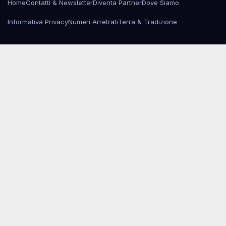
Home
Contatti & Newsletter
Diventa Partner
Dove Siamo
Informativa Privacy
Numeri Arretrati
Terra & Tradizione